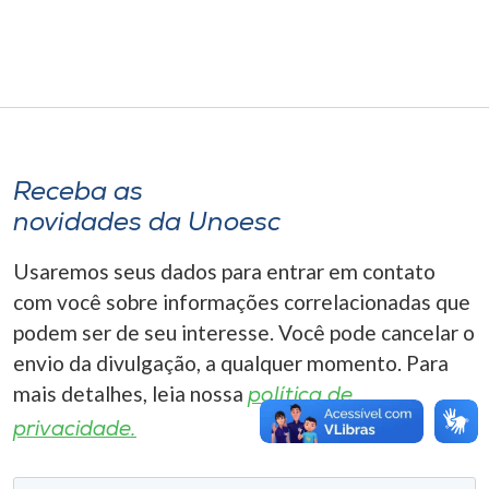
Museu
Unoesc
Store
Receba as
Selecione
novidades da Unoesc
o idioma
Usaremos seus dados para entrar em contato
com você sobre informações correlacionadas que
A+
podem ser de seu interesse. Você pode cancelar o
A-
envio da divulgação, a qualquer momento. Para
mais detalhes, leia nossa
política de
privacidade.