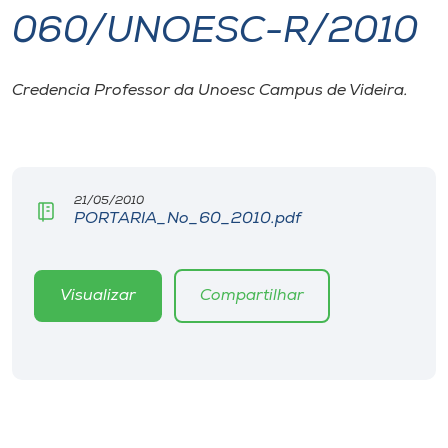
060/UNOESC-R/2010
I.nova
Credencia Professor da Unoesc Campus de Videira.
Diplomados
Cultura
21/05/2010
PORTARIA_No_60_2010.pdf
CPA
Biblioteca
Visualizar
Compartilhar
Editora
Rádio