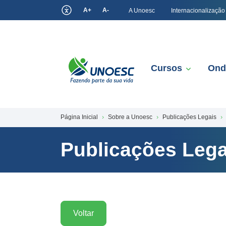
A+
A-
A Unoesc
Internacionalização
Cursos
Ond
Página Inicial
Sobre a Unoesc
Publicações Legais
Publicações Lega
Voltar