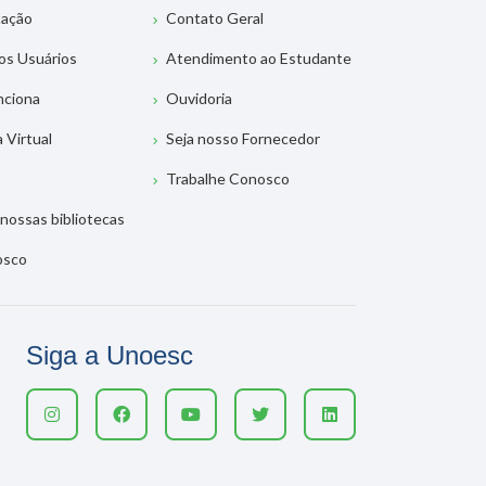
tação
Contato Geral
os Usuários
Atendimento ao Estudante
nciona
Ouvidoria
a Virtual
Seja nosso Fornecedor
Trabalhe Conosco
nossas bibliotecas
osco
Siga a Unoesc