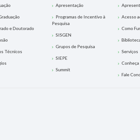
uação
Apresentação
Apresen
Graduação
Programas de Incentivo à
Acesso a
Pesquisa
rado e Doutorado
Como Fu
SISGEN
nsão
Bibliotec
Grupos de Pesquisa
os Técnicos
Serviços
SIEPE
gios
Conheça 
Summit
Fale Con