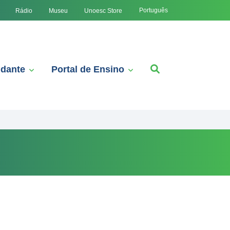
Português
Rádio
Museu
Unoesc Store
udante
Portal de Ensino