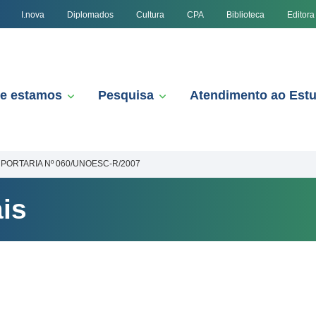
I.nova
Diplomados
Cultura
CPA
Biblioteca
Editora
e estamos
Pesquisa
Atendimento ao Est
PORTARIA Nº 060/UNOESC-R/2007
is