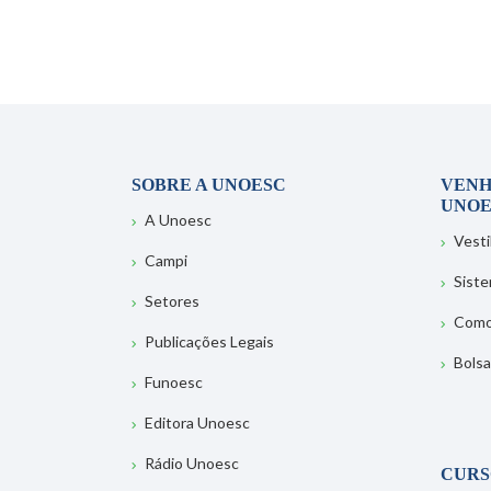
SOBRE A UNOESC
VENH
UNOE
A Unoesc
Vesti
Campi
Sist
Setores
Como
Publicações Legais
Bolsa
Funoesc
Editora Unoesc
Rádio Unoesc
CURS