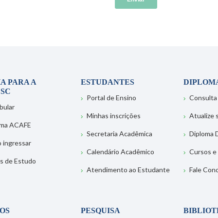
A PARA A
ESTUDANTES
DIPLOM
SC
Portal de Ensino
Consulta
bular
Minhas inscrições
Atualize
ema ACAFE
Secretaria Acadêmica
Diploma D
 ingressar
Calendário Acadêmico
Cursos e
s de Estudo
Atendimento ao Estudante
Fale Con
OS
PESQUISA
BIBLIO