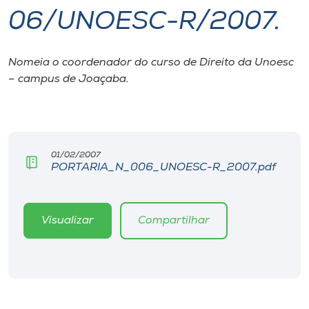
06/UNOESC-R/2007.
I.nova
Nomeia o coordenador do curso de Direito da Unoesc
Diplomados
– campus de Joaçaba.
Cultura
CPA
01/02/2007
PORTARIA_N_006_UNOESC-R_2007.pdf
Biblioteca
Visualizar
Compartilhar
Editora
Rádio