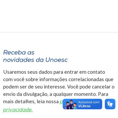
Museu
Unoesc
Store
Selecione
Receba as
o idioma
novidades da Unoesc
Usaremos seus dados para entrar em contato
A+
com você sobre informações correlacionadas que
A-
podem ser de seu interesse. Você pode cancelar o
envio da divulgação, a qualquer momento. Para
mais detalhes, leia nossa
política de
privacidade.