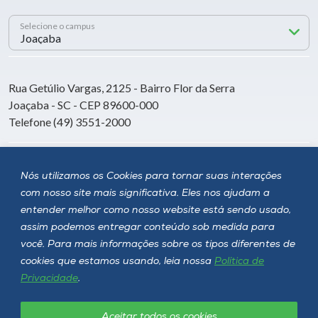
Selecione o campus
Rua Getúlio Vargas, 2125 - Bairro Flor da Serra
Joaçaba - SC - CEP 89600-000
Telefone (49) 3551-2000
Siga a Unoesc
Nós utilizamos os Cookies para tornar suas interações
com nosso site mais significativa. Eles nos ajudam a
entender melhor como nosso website está sendo usado,
assim podemos entregar conteúdo sob medida para
você. Para mais informações sobre os tipos diferentes de
cookies que estamos usando, leia nossa
Política de
Privacidade
.
Aceitar todos os cookies