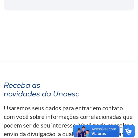
Museu
Unoesc
Store
Selecione
o idioma
Receba as
A+
novidades da Unoesc
A-
Usaremos seus dados para entrar em contato
com você sobre informações correlacionadas que
podem ser de seu interesse. Você pode cancelar o
envio da divulgação, a qualquer momento. Para