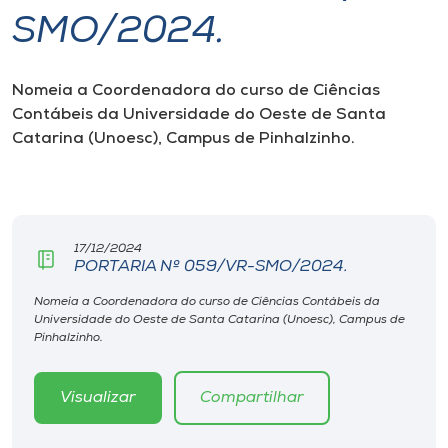
SMO/2024.
I.nova
Nomeia a Coordenadora do curso de Ciências
Diplomados
Contábeis da Universidade do Oeste de Santa
Catarina (Unoesc), Campus de Pinhalzinho.
Cultura
CPA
17/12/2024
PORTARIA Nº 059/VR-SMO/2024.
Biblioteca
Nomeia a Coordenadora do curso de Ciências Contábeis da
Universidade do Oeste de Santa Catarina (Unoesc), Campus de
Editora
Pinhalzinho.
Rádio
Visualizar
Compartilhar