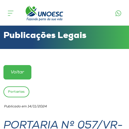
Cursos
Onde estamos
Publicações Legais
Pesquisa
Atendimento ao Estudante
Voltar
Portal de Ensino
Portarias
A
Publicado em 14/11/2024
Unoesc
PORTARIA Nº 057/VR-
Internacionalização