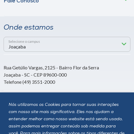
Fale Conosco
Onde estamos
Selecione o campus
Rua Getúlio Vargas, 2125 - Bairro Flor da Serra
Joaçaba - SC - CEP 89600-000
Telefone (49) 3551-2000
Siga a Unoesc
Nós utilizamos os Cookies para tornar suas interações
com nosso site mais significativa. Eles nos ajudam a
entender melhor como nosso website está sendo usado,
assim podemos entregar conteúdo sob medida para
você. Para mais informações sobre os tipos diferentes de