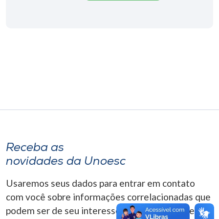
Museu
Unoesc
Store
Selecione
o idioma
A+
Receba as
A-
novidades da Unoesc
Usaremos seus dados para entrar em contato
com você sobre informações correlacionadas que
podem ser de seu interesse. Você pode cancelar o