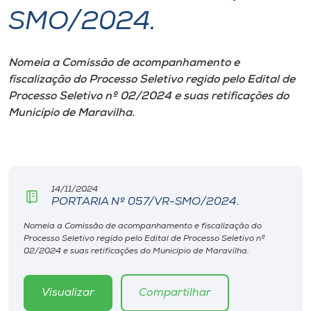
SMO/2024.
I.nova
Nomeia a Comissão de acompanhamento
e
Diplomados
fiscalização do Processo Seletivo regido pelo Edital de
Processo Seletivo nº 02/2024 e suas retificações do
Cultura
Município de Maravilha.
CPA
14/11/2024
Biblioteca
PORTARIA Nº 057/VR-SMO/2024.
Nomeia a Comissão de acompanhamento e fiscalização do
Editora
Processo Seletivo regido pelo Edital de Processo Seletivo nº
02/2024 e suas retificações do Município de Maravilha.
Rádio
Visualizar
Compartilhar