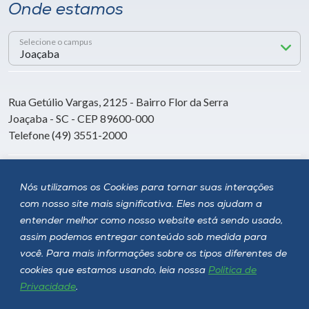
Onde estamos
Selecione o campus
Rua Getúlio Vargas, 2125 - Bairro Flor da Serra
Joaçaba - SC - CEP 89600-000
Telefone (49) 3551-2000
Siga a Unoesc
Nós utilizamos os Cookies para tornar suas interações
com nosso site mais significativa. Eles nos ajudam a
entender melhor como nosso website está sendo usado,
assim podemos entregar conteúdo sob medida para
você. Para mais informações sobre os tipos diferentes de
cookies que estamos usando, leia nossa
Política de
Privacidade
.