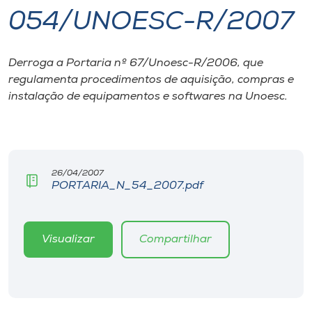
054/UNOESC-R/2007
I.nova
Derroga a Portaria nº 67/Unoesc-R/2006, que
Diplomados
regulamenta procedimentos de aquisição, compras e
instalação de equipamentos e softwares na Unoesc.
Cultura
CPA
26/04/2007
PORTARIA_N_54_2007.pdf
Biblioteca
Editora
Visualizar
Compartilhar
Rádio