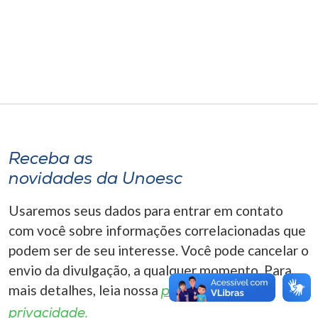
Museu
Unoesc
Store
Selecione
o idioma
Receba as
novidades da Unoesc
Usaremos seus dados para entrar em contato
A+
A-
com você sobre informações correlacionadas que
podem ser de seu interesse. Você pode cancelar o
envio da divulgação, a qualquer momento. Para
mais detalhes, leia nossa
política de
privacidade.