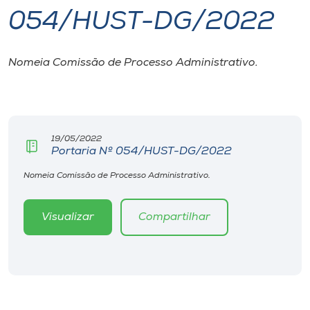
054/HUST-DG/2022
I.nova
Nomeia Comissão de Processo Administrativo.
Diplomados
Cultura
19/05/2022
Portaria Nº 054/HUST-DG/2022
CPA
Nomeia Comissão de Processo Administrativo.
Biblioteca
Visualizar
Compartilhar
Editora
Rádio