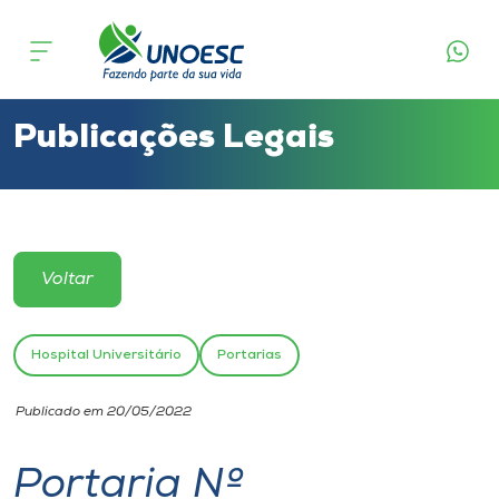
Cursos
Onde estamos
Publicações Legais
Pesquisa
Atendimento ao Estudante
Voltar
Portal de Ensino
Hospital Universitário
Portarias
A
Publicado em 20/05/2022
Unoesc
Portaria Nº
Internacionalização