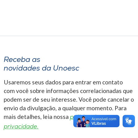
Museu
Unoesc
Store
Receba as
Selecione
o idioma
novidades da Unoesc
Usaremos seus dados para entrar em contato
com você sobre informações correlacionadas que
A+
podem ser de seu interesse. Você pode cancelar o
A-
envio da divulgação, a qualquer momento. Para
mais detalhes, leia nossa
política de
privacidade.