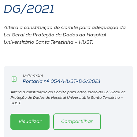
DG/2021
I.nova
Altera a constituição do Comitê para adequação da
Diplomados
Lei Geral de Proteção de Dados do Hospital
Universitário Santa Terezinha – HUST.
Cultura
CPA
13/12/2021
Portaria nº 054/HUST-DG/2021
Biblioteca
Altera a constituição do Comitê para adequação da Lei Geral de
Proteção de Dados do Hospital Universitário Santa Terezinha –
Editora
HUST.
Rádio
Visualizar
Compartilhar