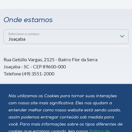
Onde estamos
Selecione o campus
Rua Getúlio Vargas, 2125 - Bairro Flor da Serra
Joaçaba - SC - CEP 89600-000
Telefone (49) 3551-2000
Siga a Unoesc
Nós utilizamos os Cookies para tornar suas interações
com nosso site mais significativa. Eles nos ajudam a
entender melhor como nosso website está sendo usado,
assim podemos entregar conteúdo sob medida para
você. Para mais informações sobre os tipos diferentes de
cookies que estamos usando, leia nossa
Política de