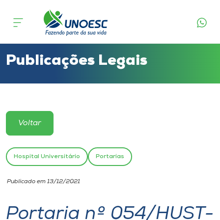
Cursos
Onde estamos
Publicações Legais
Pesquisa
Atendimento ao Estudante
Voltar
Portal de Ensino
Hospital Universitário
Portarias
A
Publicado em 13/12/2021
Unoesc
Portaria nº 054/HUST-
Internacionalização