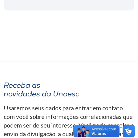
Museu
Unoesc
Store
Selecione
o idioma
Receba as
A+
novidades da Unoesc
A-
Usaremos seus dados para entrar em contato
com você sobre informações correlacionadas que
podem ser de seu interesse. Você pode cancelar o
envio da divulgação, a qualquer momento. Para