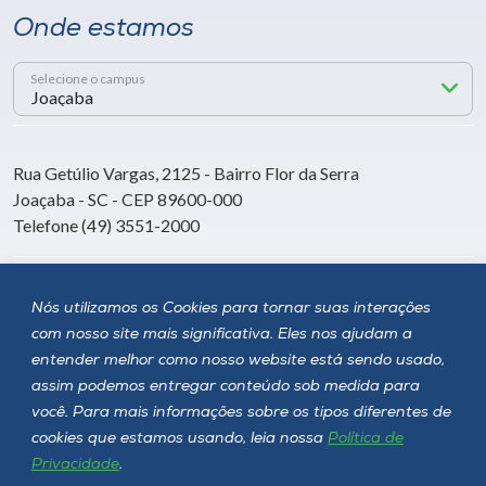
Onde estamos
Selecione o campus
Rua Getúlio Vargas, 2125 - Bairro Flor da Serra
Joaçaba - SC - CEP 89600-000
Telefone (49) 3551-2000
Siga a Unoesc
Nós utilizamos os Cookies para tornar suas interações
com nosso site mais significativa. Eles nos ajudam a
entender melhor como nosso website está sendo usado,
assim podemos entregar conteúdo sob medida para
você. Para mais informações sobre os tipos diferentes de
cookies que estamos usando, leia nossa
Política de
Privacidade
.