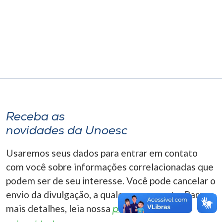
Museu
Unoesc
Store
Selecione
o idioma
Receba as
novidades da Unoesc
A+
Usaremos seus dados para entrar em contato
A-
com você sobre informações correlacionadas que
podem ser de seu interesse. Você pode cancelar o
envio da divulgação, a qualquer momento. Para
mais detalhes, leia nossa
política de