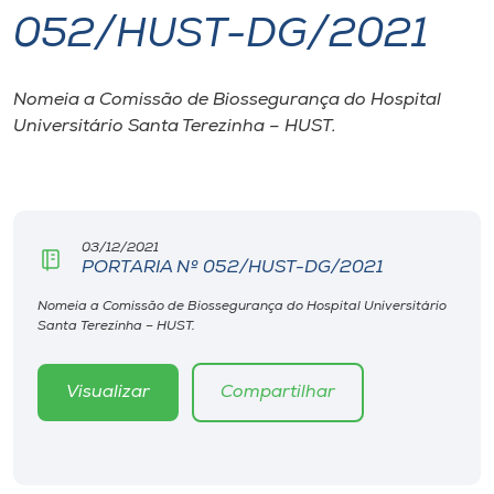
052/HUST-DG/2021
I.nova
Nomeia a Comissão de Biossegurança do Hospital
Diplomados
Universitário Santa Terezinha – HUST.
Cultura
CPA
03/12/2021
PORTARIA Nº 052/HUST-DG/2021
Biblioteca
Nomeia a Comissão de Biossegurança do Hospital Universitário
Santa Terezinha – HUST.
Editora
Visualizar
Compartilhar
Rádio