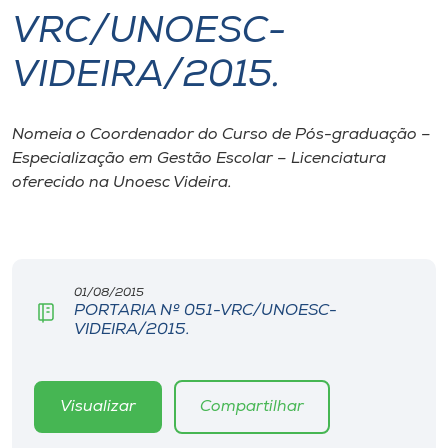
VRC/UNOESC-
I.nova
VIDEIRA/2015.
Diplomados
Nomeia o Coordenador do Curso de Pós-graduação –
Especialização em Gestão Escolar – Licenciatura
Cultura
oferecido na Unoesc Videira.
CPA
Biblioteca
01/08/2015
PORTARIA Nº 051-VRC/UNOESC-
VIDEIRA/2015.
Editora
Rádio
Visualizar
Compartilhar