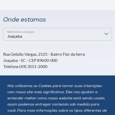
Onde estamos
Selecione o campus
Rua Getúlio Vargas, 2125 - Bairro Flor da Serra
Joaçaba - SC - CEP 89600-000
Telefone (49) 3551-2000
Siga a Unoesc
Nós utilizamos os Cookies para tornar suas interações
com nosso site mais significativa. Eles nos ajudam a
entender melhor como nosso website está sendo usado,
assim podemos entregar conteúdo sob medida para
você. Para mais informações sobre os tipos diferentes de