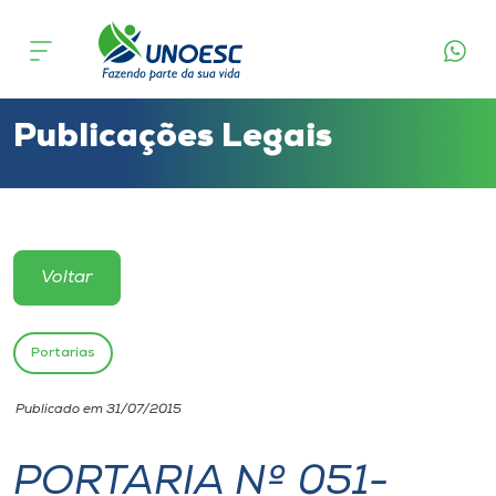
Cursos
Onde estamos
Publicações Legais
Pesquisa
Atendimento ao Estudante
Voltar
Portal de Ensino
Portarias
A
Publicado em 31/07/2015
Unoesc
PORTARIA Nº 051-
Internacionalização