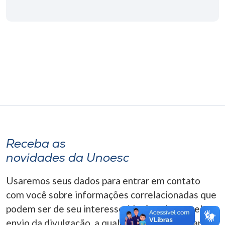
Museu
Unoesc
Store
Selecione
o idioma
Receba as
A+
novidades da Unoesc
A-
Usaremos seus dados para entrar em contato
com você sobre informações correlacionadas que
podem ser de seu interesse. Você pode cancelar o
envio da divulgação, a qualquer momento. Para