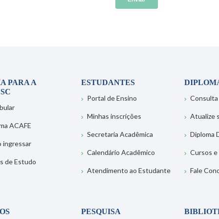
A PARA A
ESTUDANTES
DIPLOM
SC
Portal de Ensino
Consulta
bular
Minhas inscrições
Atualize
ema ACAFE
Secretaria Acadêmica
Diploma D
 ingressar
Calendário Acadêmico
Cursos e
s de Estudo
Atendimento ao Estudante
Fale Con
OS
PESQUISA
BIBLIO