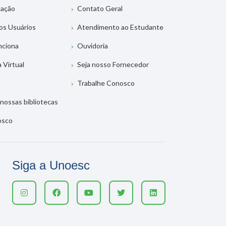
tação
Contato Geral
os Usuários
Atendimento ao Estudante
nciona
Ouvidoria
a Virtual
Seja nosso Fornecedor
Trabalhe Conosco
nossas bibliotecas
osco
Siga a Unoesc