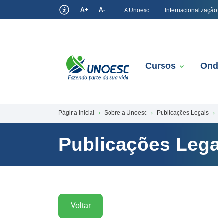
A+
A-
A Unoesc
Internacionalização
Cursos
Ond
Página Inicial
Sobre a Unoesc
Publicações Legais
Publicações Lega
Voltar