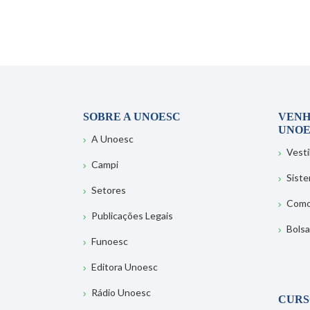
SOBRE A UNOESC
VENH
UNOE
A Unoesc
Vesti
Campi
Sist
Setores
Como
Publicações Legais
Bolsa
Funoesc
Editora Unoesc
Rádio Unoesc
CURS