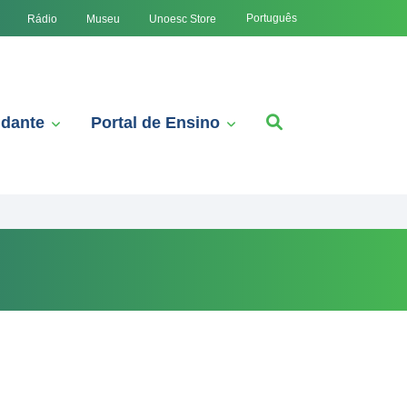
Português
Rádio
Museu
Unoesc Store
udante
Portal de Ensino