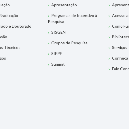
uação
Apresentação
Apresen
Graduação
Programas de Incentivo à
Acesso a
Pesquisa
rado e Doutorado
Como Fu
SISGEN
nsão
Bibliotec
Grupos de Pesquisa
os Técnicos
Serviços
SIEPE
gios
Conheça 
Summit
Fale Con