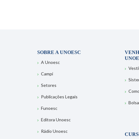
SOBRE A UNOESC
VENH
UNOE
A Unoesc
Vesti
Campi
Sist
Setores
Como
Publicações Legais
Bolsa
Funoesc
Editora Unoesc
Rádio Unoesc
CURS