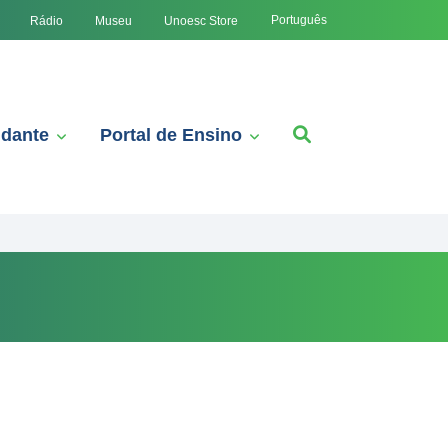
Português
Rádio
Museu
Unoesc Store
udante
Portal de Ensino