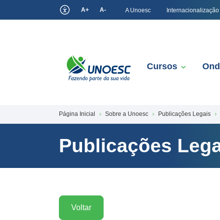
A+
A-
A Unoesc
Internacionalização
Cursos
Ond
Página Inicial
Sobre a Unoesc
Publicações Legais
Publicações Lega
Voltar