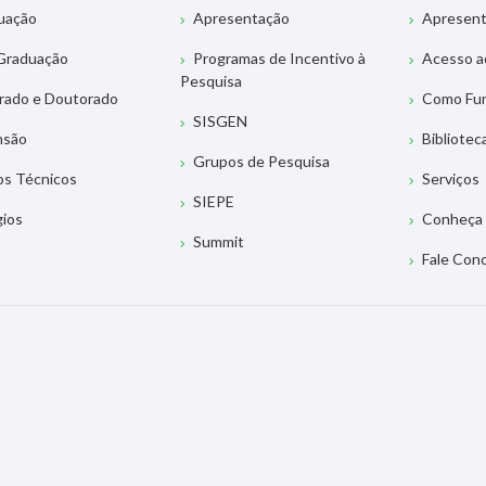
uação
Apresentação
Apresen
Graduação
Programas de Incentivo à
Acesso a
Pesquisa
rado e Doutorado
Como Fu
SISGEN
nsão
Bibliotec
Grupos de Pesquisa
os Técnicos
Serviços
SIEPE
gios
Conheça 
Summit
Fale Con