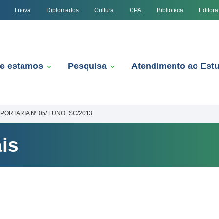
I.nova
Diplomados
Cultura
CPA
Biblioteca
Editora
e estamos
Pesquisa
Atendimento ao Est
PORTARIA Nº 05/ FUNOESC/2013.
is