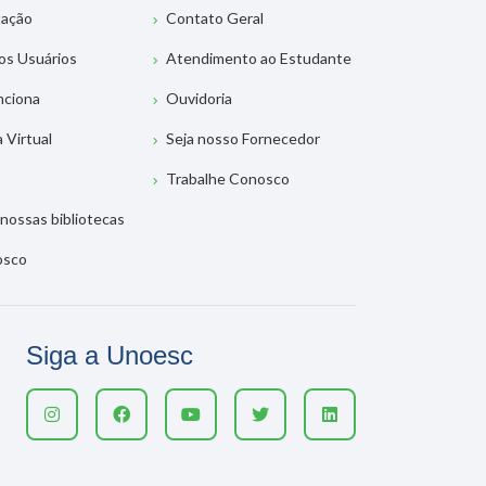
tação
Contato Geral
os Usuários
Atendimento ao Estudante
nciona
Ouvidoria
a Virtual
Seja nosso Fornecedor
Trabalhe Conosco
nossas bibliotecas
osco
Siga a Unoesc