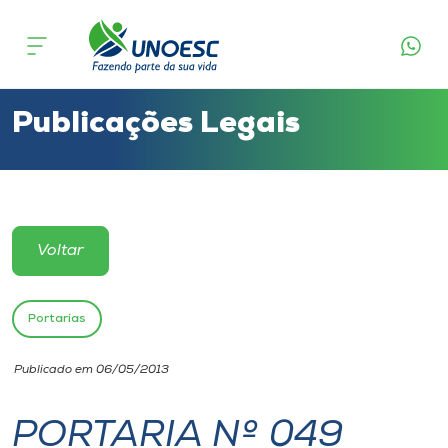
Cursos
Onde estamos
Publicações Legais
Pesquisa
Atendimento ao Estudante
Voltar
Portal de Ensino
Portarias
A
Publicado em 06/05/2013
Unoesc
PORTARIA Nº 049
Internacionalização