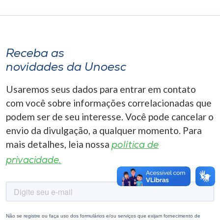
Museu
Unoesc
Store
Receba as
novidades da Unoesc
Usaremos seus dados para entrar em contato
Selecione
o idioma
com você sobre informações correlacionadas que
podem ser de seu interesse. Você pode cancelar o
envio da divulgação, a qualquer momento. Para
mais detalhes, leia nossa
A+
política de
A-
privacidade.