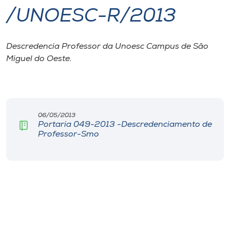
/UNOESC-R/2013
I.nova
Descredencia Professor da Unoesc Campus de São
Diplomados
Miguel do Oeste.
Cultura
CPA
06/05/2013
Portaria 049-2013 -Descredenciamento de
Professor-Smo
Biblioteca
Editora
Rádio