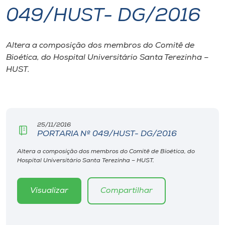
049/HUST- DG/2016
I.nova
Altera a composição dos membros do Comitê de
Diplomados
Bioética, do Hospital Universitário Santa Terezinha –
HUST.
Cultura
CPA
25/11/2016
PORTARIA Nº 049/HUST- DG/2016
Biblioteca
Altera a composição dos membros do Comitê de Bioética, do
Hospital Universitário Santa Terezinha – HUST.
Editora
Visualizar
Compartilhar
Rádio