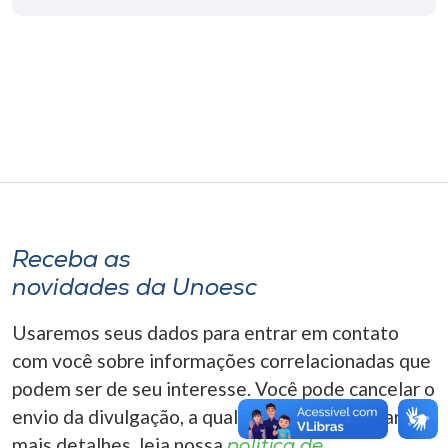
Museu
Unoesc
Store
Selecione
o idioma
Receba as
novidades da Unoesc
A+
A-
Usaremos seus dados para entrar em contato
com você sobre informações correlacionadas que
podem ser de seu interesse. Você pode cancelar o
envio da divulgação, a qualquer momento. Para
mais detalhes, leia nossa
política de