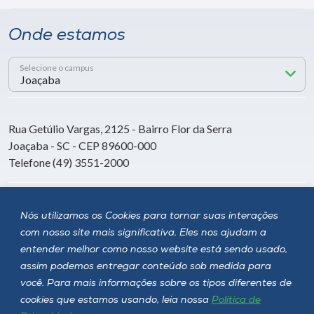
Onde estamos
Selecione o campus
Rua Getúlio Vargas, 2125 - Bairro Flor da Serra
Joaçaba - SC - CEP 89600-000
Telefone (49) 3551-2000
Siga a Unoesc
Nós utilizamos os Cookies para tornar suas interações
com nosso site mais significativa. Eles nos ajudam a
entender melhor como nosso website está sendo usado,
assim podemos entregar conteúdo sob medida para
você. Para mais informações sobre os tipos diferentes de
cookies que estamos usando, leia nossa
Política de