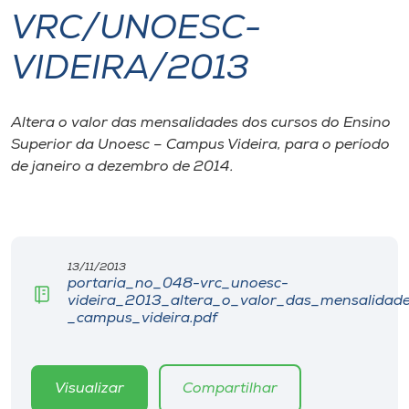
VRC/UNOESC-
I.nova
VIDEIRA/2013
Diplomados
Altera o valor das mensalidades dos cursos do Ensino
Superior da Unoesc – Campus Videira, para o período
Cultura
de janeiro a dezembro de 2014.
CPA
Biblioteca
13/11/2013
portaria_no_048-vrc_unoesc-
videira_2013_altera_o_valor_das_mensalidad
Editora
_campus_videira.pdf
Rádio
Visualizar
Compartilhar