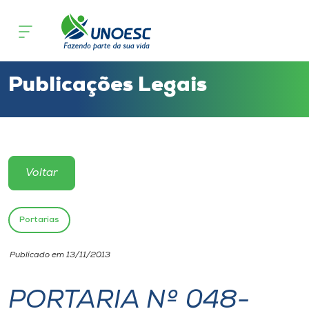
Cursos
Onde estamos
Publicações Legais
Pesquisa
Atendimento ao Estudante
Voltar
Portal de Ensino
Portarias
A
Publicado em 13/11/2013
Unoesc
PORTARIA Nº 048-
Internacionalização