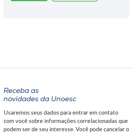
Museu
Unoesc
Store
Selecione
o idioma
A+
Receba as
A-
novidades da Unoesc
Usaremos seus dados para entrar em contato
com você sobre informações correlacionadas que
podem ser de seu interesse. Você pode cancelar o