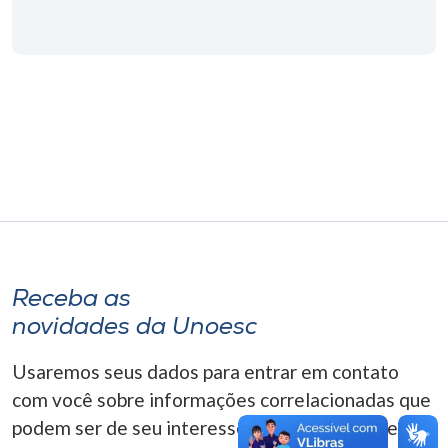
Museu
Unoesc
Store
Selecione
o idioma
A+
Receba as
A-
novidades da Unoesc
Usaremos seus dados para entrar em contato
com você sobre informações correlacionadas que
podem ser de seu interesse. Você pode cancelar o