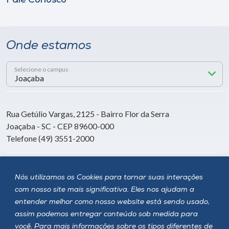
Fale Conosco
Onde estamos
Selecione o campus
Rua Getúlio Vargas, 2125 - Bairro Flor da Serra
Joaçaba - SC - CEP 89600-000
Telefone (49) 3551-2000
Siga a Unoesc
Nós utilizamos os Cookies para tornar suas interações
com nosso site mais significativa. Eles nos ajudam a
entender melhor como nosso website está sendo usado,
assim podemos entregar conteúdo sob medida para
você. Para mais informações sobre os tipos diferentes de