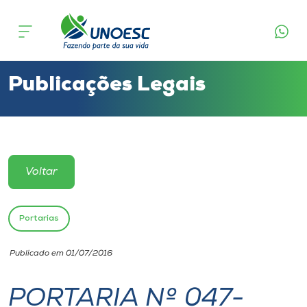
Cursos
Onde estamos
Publicações Legais
Pesquisa
Atendimento ao Estudante
Voltar
Portal de Ensino
Portarias
A
Publicado em 01/07/2016
Unoesc
PORTARIA Nº 047-
Internacionalização