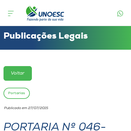
Cursos
Onde estamos
Publicações Legais
Pesquisa
Atendimento ao Estudante
Voltar
Portal de Ensino
Portarias
A
Publicado em 27/07/2015
Unoesc
PORTARIA Nº 046-
Internacionalização