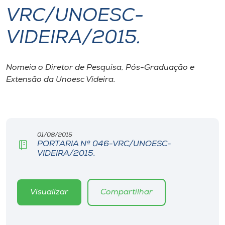
VRC/UNOESC-
I.nova
VIDEIRA/2015.
Diplomados
Nomeia o Diretor de Pesquisa, Pós-Graduação e
Extensão da Unoesc Videira.
Cultura
CPA
01/08/2015
Biblioteca
PORTARIA Nº 046-VRC/UNOESC-
VIDEIRA/2015.
Editora
Visualizar
Compartilhar
Rádio