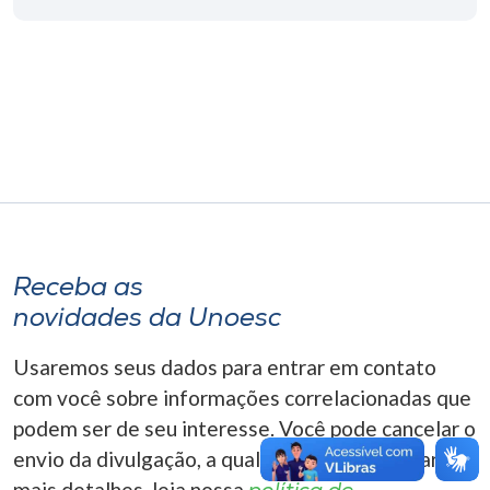
Museu
Unoesc
Store
Selecione
o idioma
Receba as
novidades da Unoesc
A+
A-
Usaremos seus dados para entrar em contato
com você sobre informações correlacionadas que
podem ser de seu interesse. Você pode cancelar o
envio da divulgação, a qualquer momento. Para
mais detalhes, leia nossa