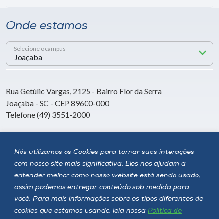
Onde estamos
Selecione o campus
Rua Getúlio Vargas, 2125 - Bairro Flor da Serra
Joaçaba - SC - CEP 89600-000
Telefone (49) 3551-2000
Siga a Unoesc
Nós utilizamos os Cookies para tornar suas interações
com nosso site mais significativa. Eles nos ajudam a
entender melhor como nosso website está sendo usado,
assim podemos entregar conteúdo sob medida para
você. Para mais informações sobre os tipos diferentes de
cookies que estamos usando, leia nossa
Política de