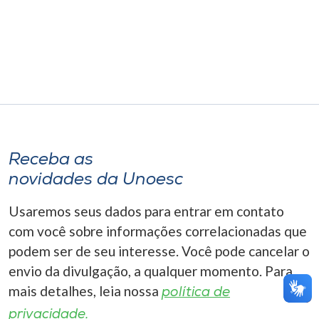
Museu
Unoesc
Store
Selecione
o idioma
Receba as
novidades da Unoesc
Usaremos seus dados para entrar em contato
A+
A-
com você sobre informações correlacionadas que
podem ser de seu interesse. Você pode cancelar o
envio da divulgação, a qualquer momento. Para
mais detalhes, leia nossa
política de
privacidade.