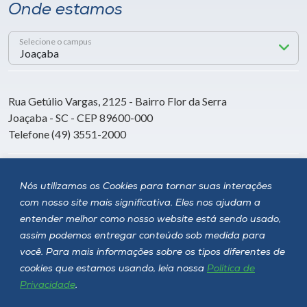
Onde estamos
Selecione o campus
Rua Getúlio Vargas, 2125 - Bairro Flor da Serra
Joaçaba - SC - CEP 89600-000
Telefone (49) 3551-2000
Siga a Unoesc
Nós utilizamos os Cookies para tornar suas interações
com nosso site mais significativa. Eles nos ajudam a
entender melhor como nosso website está sendo usado,
assim podemos entregar conteúdo sob medida para
você. Para mais informações sobre os tipos diferentes de
cookies que estamos usando, leia nossa
Política de
Privacidade
.