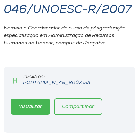
046/UNOESC-R/2007
I.nova
Nomeia o Coordenador do curso de pósgraduação,
Diplomados
especialização em Administração de Recursos
Humanos da Unoesc, campus de Joaçaba.
Cultura
CPA
10/04/2007
PORTARIA_N_46_2007.pdf
Biblioteca
Editora
Visualizar
Compartilhar
Rádio