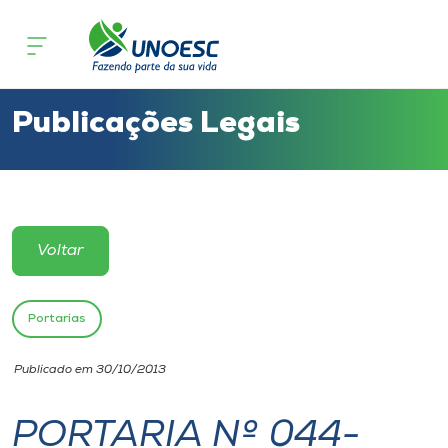
Cursos
Onde estamos
Publicações Legais
Pesquisa
Atendimento ao Estudante
Voltar
Portal de Ensino
Portarias
A
Publicado em 30/10/2013
Unoesc
PORTARIA Nº 044-
Internacionalização