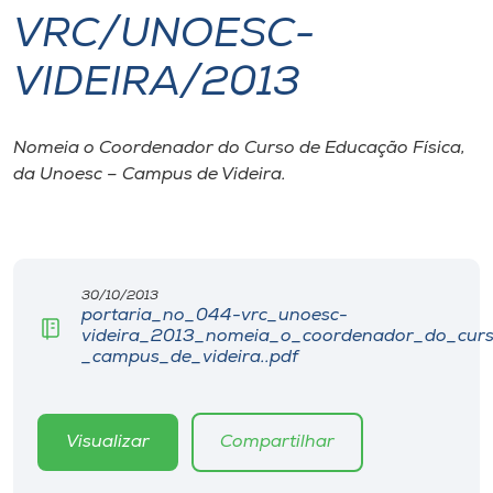
VRC/UNOESC-
I.nova
VIDEIRA/2013
Diplomados
Nomeia o Coordenador do Curso de Educação Física,
da Unoesc – Campus de Videira.
Cultura
CPA
30/10/2013
Biblioteca
portaria_no_044-vrc_unoesc-
videira_2013_nomeia_o_coordenador_do_curs
_campus_de_videira..pdf
Editora
Rádio
Visualizar
Compartilhar