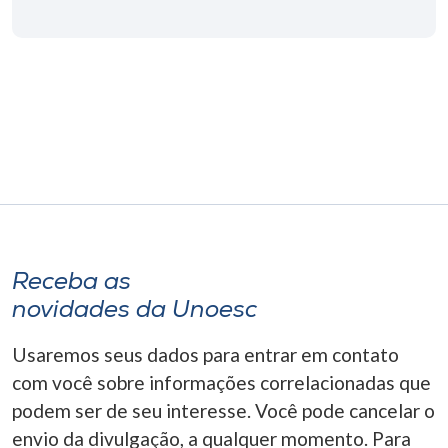
Museu
Unoesc
Store
Selecione
o idioma
Receba as
A+
novidades da Unoesc
A-
Usaremos seus dados para entrar em contato
com você sobre informações correlacionadas que
podem ser de seu interesse. Você pode cancelar o
envio da divulgação, a qualquer momento. Para