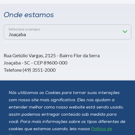
Onde estamos
Selecione o campus
Rua Getúlio Vargas, 2125 - Bairro Flor da Serra
Joaçaba - SC - CEP 89600-000
Telefone (49) 3551-2000
Siga a Unoesc
Nós utilizamos os Cookies para tornar suas interações
com nosso site mais significativa. Eles nos ajudam a
entender melhor como nosso website está sendo usado,
assim podemos entregar conteúdo sob medida para
você. Para mais informações sobre os tipos diferentes de
cookies que estamos usando, leia nossa
Política de