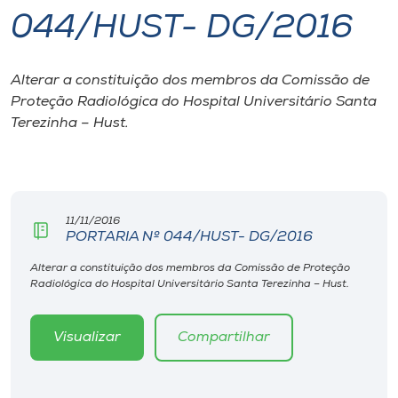
044/HUST- DG/2016
I.nova
Alterar a constituição dos membros da Comissão de
Diplomados
Proteção Radiológica do Hospital Universitário Santa
Terezinha – Hust.
Cultura
CPA
11/11/2016
PORTARIA Nº 044/HUST- DG/2016
Biblioteca
Alterar a constituição dos membros da Comissão de Proteção
Radiológica do Hospital Universitário Santa Terezinha – Hust.
Editora
Visualizar
Compartilhar
Rádio