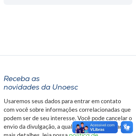
Museu
Unoesc
Store
Selecione
o idioma
Receba as
novidades da Unoesc
A+
A-
Usaremos seus dados para entrar em contato
com você sobre informações correlacionadas que
podem ser de seu interesse. Você pode cancelar o
envio da divulgação, a qualquer momento. Para
mais detalhes, leia nossa
política de