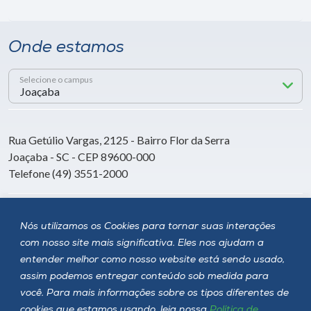
Onde estamos
Selecione o campus
Rua Getúlio Vargas, 2125 - Bairro Flor da Serra
Joaçaba - SC - CEP 89600-000
Telefone (49) 3551-2000
Siga a Unoesc
Nós utilizamos os Cookies para tornar suas interações
com nosso site mais significativa. Eles nos ajudam a
entender melhor como nosso website está sendo usado,
assim podemos entregar conteúdo sob medida para
você. Para mais informações sobre os tipos diferentes de
cookies que estamos usando, leia nossa
Política de