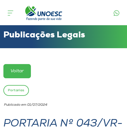
Cursos
Onde estamos
Publicações Legais
Pesquisa
Atendimento ao Estudante
Voltar
Portal de Ensino
Portarias
A
Publicado em 01/07/2024
Unoesc
PORTARIA Nº 043/VR-
Internacionalização