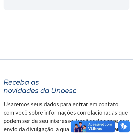
Museu
Unoesc
Store
Selecione
o idioma
Receba as
A+
novidades da Unoesc
A-
Usaremos seus dados para entrar em contato
com você sobre informações correlacionadas que
podem ser de seu interesse. Você pode cancelar o
envio da divulgação, a qualquer momento. Para