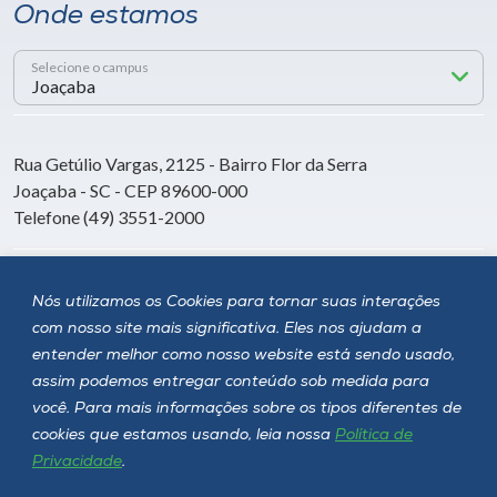
Onde estamos
Selecione o campus
Rua Getúlio Vargas, 2125 - Bairro Flor da Serra
Joaçaba - SC - CEP 89600-000
Telefone (49) 3551-2000
Siga a Unoesc
Nós utilizamos os Cookies para tornar suas interações
com nosso site mais significativa. Eles nos ajudam a
entender melhor como nosso website está sendo usado,
assim podemos entregar conteúdo sob medida para
você. Para mais informações sobre os tipos diferentes de
cookies que estamos usando, leia nossa
Política de
Privacidade
.