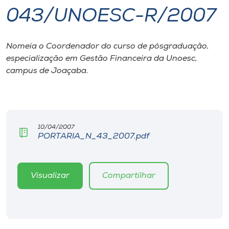
043/UNOESC-R/2007
I.nova
Nomeia o Coordenador do curso de pósgraduação,
Diplomados
especialização em Gestão Financeira da Unoesc,
campus de Joaçaba.
Cultura
CPA
10/04/2007
PORTARIA_N_43_2007.pdf
Biblioteca
Editora
Visualizar
Compartilhar
Rádio