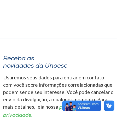
Museu
Unoesc
Store
Selecione
o idioma
Receba as
novidades da Unoesc
Usaremos seus dados para entrar em contato
A+
A-
com você sobre informações correlacionadas que
podem ser de seu interesse. Você pode cancelar o
envio da divulgação, a qualquer momento. Para
mais detalhes, leia nossa
política de
privacidade.