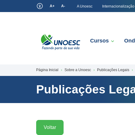
A+
A-
A Unoesc
Internacionalização
Cursos
Ond
Página Inicial
Sobre a Unoesc
Publicações Legais
Publicações Lega
Voltar