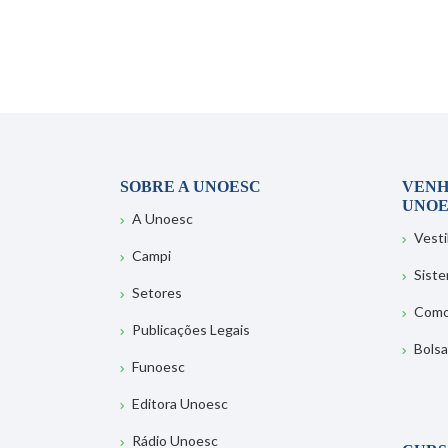
SOBRE A UNOESC
VENH
UNOE
A Unoesc
Vesti
Campi
Sist
Setores
Como
Publicações Legais
Bolsa
Funoesc
Editora Unoesc
Rádio Unoesc