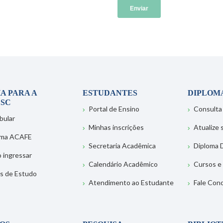
A PARA A
ESTUDANTES
DIPLOM
SC
Portal de Ensino
Consulta
bular
Minhas inscrições
Atualize
ema ACAFE
Secretaria Acadêmica
Diploma D
 ingressar
Calendário Acadêmico
Cursos e
s de Estudo
Atendimento ao Estudante
Fale Con