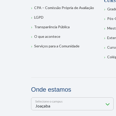
CURS
CPA – Comissão Própria de Avaliação
Grad
LGPD
Pós-
Transparência Pública
Mest
O que acontece
Exte
Serviços para a Comunidade
Curs
Colé
Onde estamos
Selecione o campus