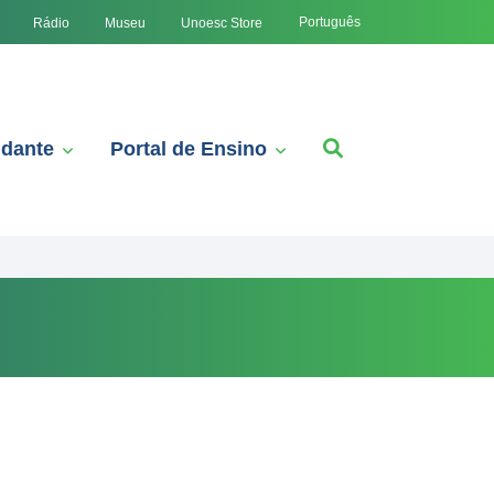
Português
Rádio
Museu
Unoesc Store
udante
Portal de Ensino