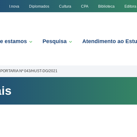
I.nova
Diplomados
Cultura
CPA
Biblioteca
Editora
e estamos
Pesquisa
Atendimento ao Est
PORTARIA Nº 043/HUST-DG/2021
is