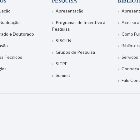
OS
PESQUISA
BIBLIO
uação
Apresentação
Apresen
Graduação
Programas de Incentivo à
Acesso a
Pesquisa
rado e Doutorado
Como Fu
SISGEN
nsão
Bibliotec
Grupos de Pesquisa
os Técnicos
Serviços
SIEPE
gios
Conheça 
Summit
Fale Con