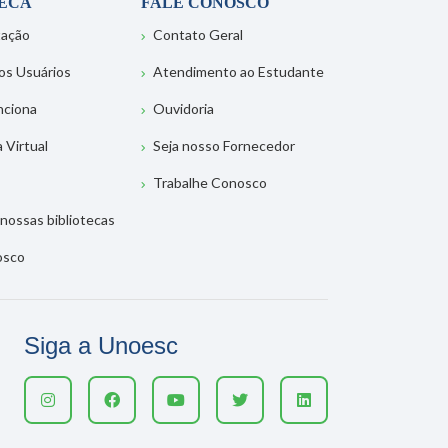
TECA
FALE CONOSCO
tação
Contato Geral
os Usuários
Atendimento ao Estudante
nciona
Ouvidoria
a Virtual
Seja nosso Fornecedor
Trabalhe Conosco
nossas bibliotecas
osco
Siga a Unoesc