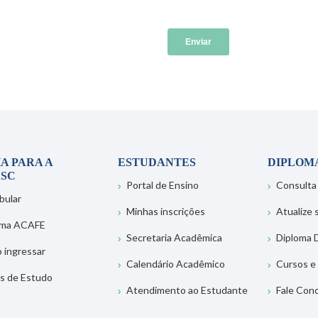
A PARA A
ESTUDANTES
DIPLOM
SC
Portal de Ensino
Consulta
bular
Minhas inscrições
Atualize
ema ACAFE
Secretaria Acadêmica
Diploma D
 ingressar
Calendário Acadêmico
Cursos e
s de Estudo
Atendimento ao Estudante
Fale Con