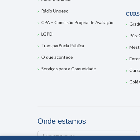
Rádio Unoesc
CURS
CPA – Comissão Própria de Avaliação
Grad
LGPD
Pós-
Transparência Pública
Mest
O que acontece
Exte
Serviços para a Comunidade
Curs
Colé
Onde estamos
Selecione o campus