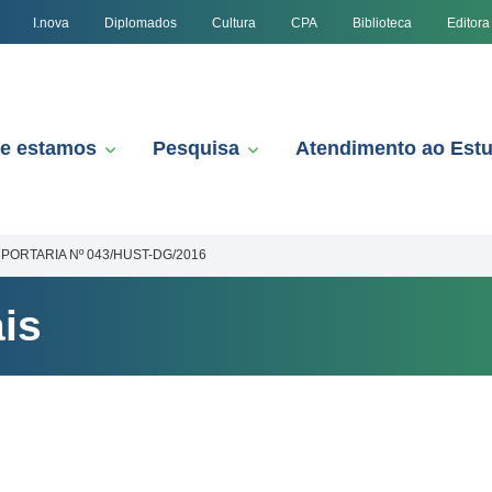
I.nova
Diplomados
Cultura
CPA
Biblioteca
Editora
e estamos
Pesquisa
Atendimento ao Est
PORTARIA Nº 043/HUST-DG/2016
is