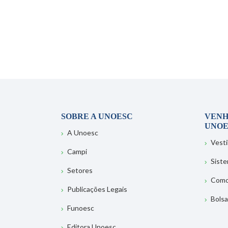
SOBRE A UNOESC
VENH
UNOE
A Unoesc
Vesti
Campi
Sist
Setores
Como
Publicações Legais
Bolsa
Funoesc
Editora Unoesc