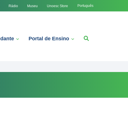
Português
Rádio
Museu
Unoesc Store
udante
Portal de Ensino