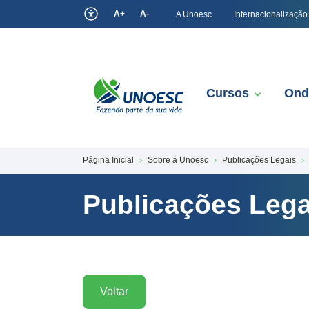
A+
A-
A Unoesc
Internacionalização
Cursos
Ond
Página Inicial
Sobre a Unoesc
Publicações Legais
Publicações Lega
Voltar