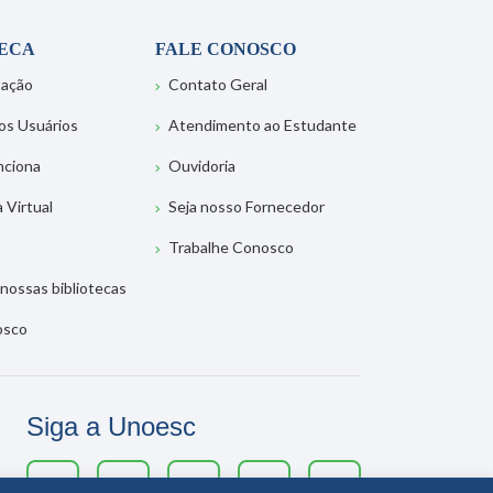
TECA
FALE CONOSCO
tação
Contato Geral
os Usuários
Atendimento ao Estudante
nciona
Ouvidoria
a Virtual
Seja nosso Fornecedor
Trabalhe Conosco
nossas bibliotecas
osco
Siga a Unoesc