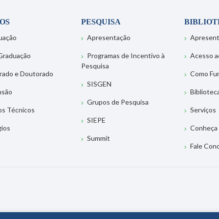
OS
PESQUISA
BIBLIO
uação
Apresentação
Apresen
Graduação
Programas de Incentivo à
Acesso a
Pesquisa
rado e Doutorado
Como Fu
SISGEN
nsão
Bibliotec
Grupos de Pesquisa
os Técnicos
Serviços
SIEPE
gios
Conheça 
Summit
Fale Con