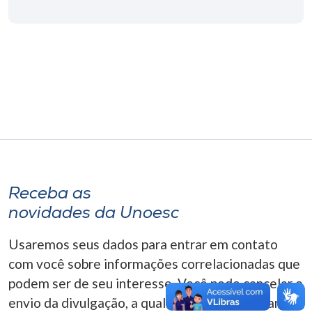
Museu
Unoesc
Store
Selecione
o idioma
Receba as
A+
novidades da Unoesc
A-
Usaremos seus dados para entrar em contato
com você sobre informações correlacionadas que
podem ser de seu interesse. Você pode cancelar o
envio da divulgação, a qualquer momento. Para