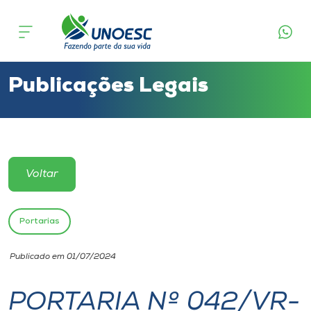
Cursos
Onde estamos
Publicações Legais
Pesquisa
Atendimento ao Estudante
Voltar
Portal de Ensino
Portarias
A
Publicado em 01/07/2024
Unoesc
PORTARIA Nº 042/VR-
Internacionalização