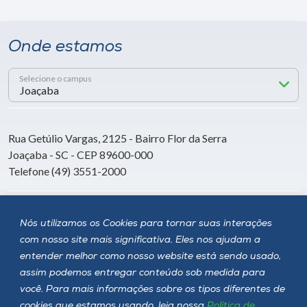
Onde estamos
Selecione o campus
Rua Getúlio Vargas, 2125 - Bairro Flor da Serra
Joaçaba - SC - CEP 89600-000
Telefone (49) 3551-2000
Siga a Unoesc
Nós utilizamos os Cookies para tornar suas interações
com nosso site mais significativa. Eles nos ajudam a
entender melhor como nosso website está sendo usado,
assim podemos entregar conteúdo sob medida para
você. Para mais informações sobre os tipos diferentes de
cookies que estamos usando, leia nossa
Política de