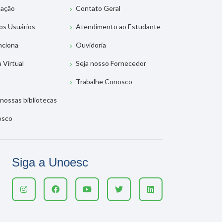
tação
Contato Geral
os Usuários
Atendimento ao Estudante
nciona
Ouvidoria
a Virtual
Seja nosso Fornecedor
Trabalhe Conosco
nossas bibliotecas
osco
Siga a Unoesc