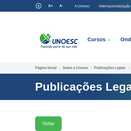
A+
A-
A Unoesc
Internacionalização
Cursos
Ond
Página Inicial
Sobre a Unoesc
Publicações Legais
Publicações Lega
Voltar