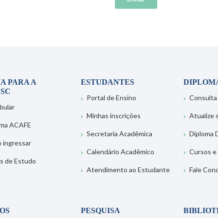
A PARA A
ESTUDANTES
DIPLOM
SC
Portal de Ensino
Consulta
bular
Minhas inscrições
Atualize
ema ACAFE
Secretaria Acadêmica
Diploma D
 ingressar
Calendário Acadêmico
Cursos e
s de Estudo
Atendimento ao Estudante
Fale Con
OS
PESQUISA
BIBLIO