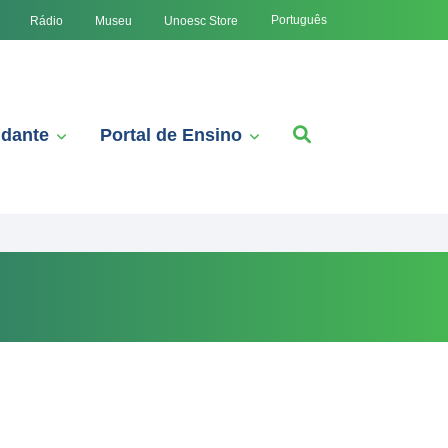
Português
Rádio
Museu
Unoesc Store
udante
Portal de Ensino