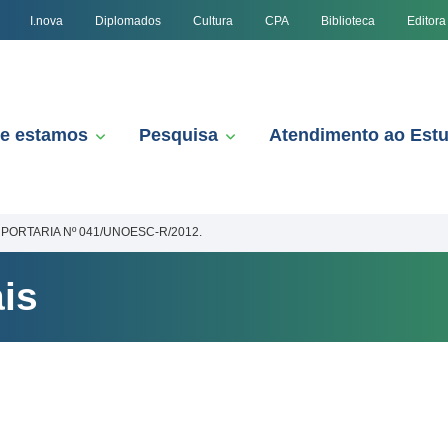
I.nova
Diplomados
Cultura
CPA
Biblioteca
Editora
e estamos
Pesquisa
Atendimento ao Est
PORTARIA Nº 041/UNOESC-R/2012.
is