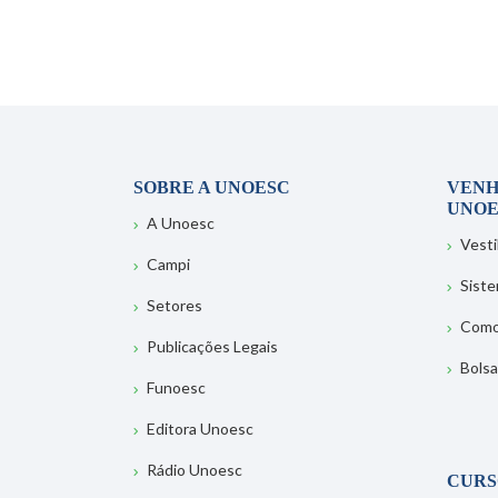
SOBRE A UNOESC
VENH
UNOE
A Unoesc
Vesti
Campi
Sist
Setores
Como
Publicações Legais
Bolsa
Funoesc
Editora Unoesc
Rádio Unoesc
CURS