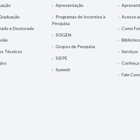
uação
Apresentação
Apresen
Graduação
Programas de Incentivo à
Acesso a
Pesquisa
rado e Doutorado
Como Fu
SISGEN
nsão
Bibliotec
Grupos de Pesquisa
os Técnicos
Serviços
SIEPE
gios
Conheça 
Summit
Fale Con