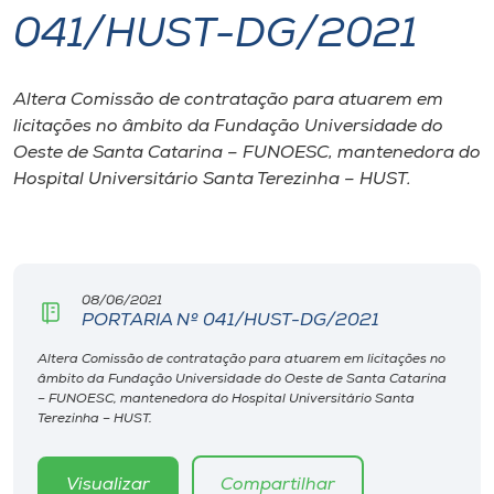
041/HUST-DG/2021
I.nova
Altera Comissão de contratação para atuarem em
Diplomados
licitações no âmbito da Fundação Universidade do
Oeste de Santa Catarina – FUNOESC, mantenedora do
Cultura
Hospital Universitário Santa Terezinha – HUST.
CPA
08/06/2021
Biblioteca
PORTARIA Nº 041/HUST-DG/2021
Altera Comissão de contratação para atuarem em licitações no
Editora
âmbito da Fundação Universidade do Oeste de Santa Catarina
– FUNOESC, mantenedora do Hospital Universitário Santa
Terezinha – HUST.
Rádio
Visualizar
Compartilhar