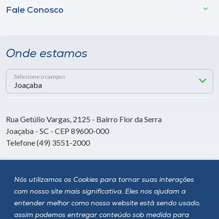
Fale Conosco
Onde estamos
Selecione o campus
Rua Getúlio Vargas, 2125 - Bairro Flor da Serra
Joaçaba - SC - CEP 89600-000
Telefone (49) 3551-2000
Siga a Unoesc
Nós utilizamos os Cookies para tornar suas interações
com nosso site mais significativa. Eles nos ajudam a
entender melhor como nosso website está sendo usado,
assim podemos entregar conteúdo sob medida para