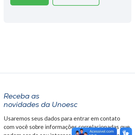
Museu
Unoesc
Store
Selecione
o idioma
A+
Receba as
A-
novidades da Unoesc
Usaremos seus dados para entrar em contato
com você sobre informações correlacionadas que