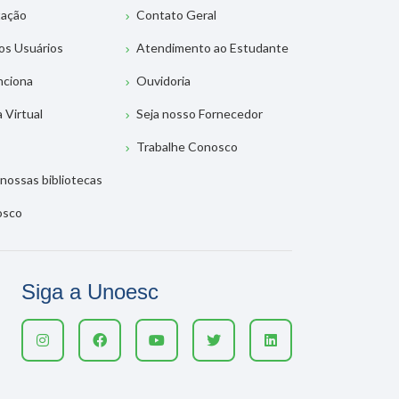
tação
Contato Geral
os Usuários
Atendimento ao Estudante
nciona
Ouvidoria
a Virtual
Seja nosso Fornecedor
Trabalhe Conosco
nossas bibliotecas
osco
Siga a Unoesc