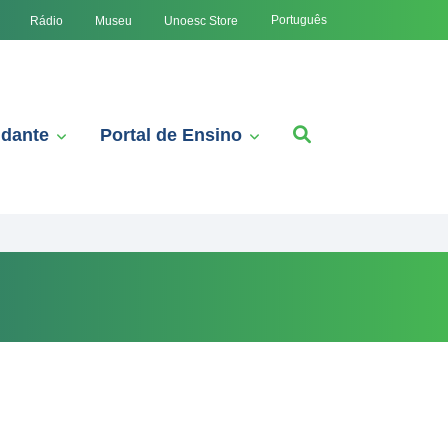
Português
Rádio
Museu
Unoesc Store
udante
Portal de Ensino