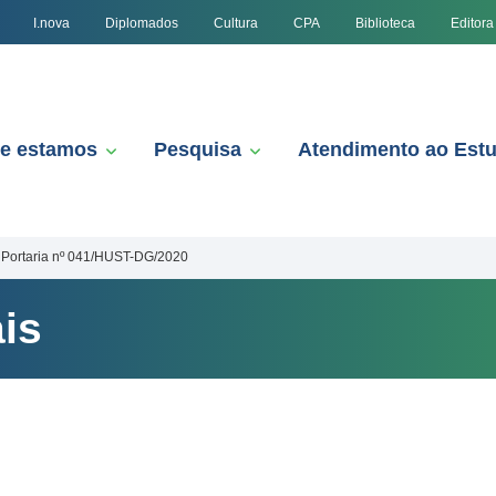
I.nova
Diplomados
Cultura
CPA
Biblioteca
Editora
e estamos
Pesquisa
Atendimento ao Est
Portaria nº 041/HUST-DG/2020
is