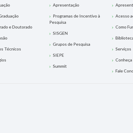
uação
Apresentação
Apresen
Graduação
Programas de Incentivo à
Acesso a
Pesquisa
rado e Doutorado
Como Fu
SISGEN
nsão
Bibliotec
Grupos de Pesquisa
os Técnicos
Serviços
SIEPE
gios
Conheça 
Summit
Fale Con