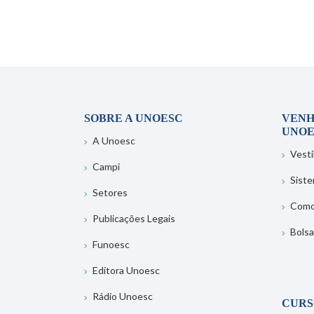
SOBRE A UNOESC
VENH
UNOE
A Unoesc
Vesti
Campi
Sist
Setores
Como
Publicações Legais
Bolsa
Funoesc
Editora Unoesc
Rádio Unoesc
CURS