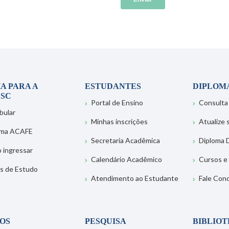
A PARA A
ESTUDANTES
DIPLOM
SC
Portal de Ensino
Consulta
bular
Minhas inscrições
Atualize
ema ACAFE
Secretaria Acadêmica
Diploma D
 ingressar
Calendário Acadêmico
Cursos e
s de Estudo
Atendimento ao Estudante
Fale Con
OS
PESQUISA
BIBLIO