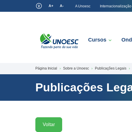
A+
A-
A Unoesc
Internacionalização
Cursos
Ond
Página Inicial
Sobre a Unoesc
Publicações Legais
Publicações Lega
Voltar