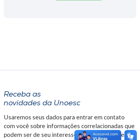
Museu
Unoesc
Store
Selecione
o idioma
A+
Receba as
A-
novidades da Unoesc
Usaremos seus dados para entrar em contato
com você sobre informações correlacionadas que
podem ser de seu interesse. Você pode cancelar o