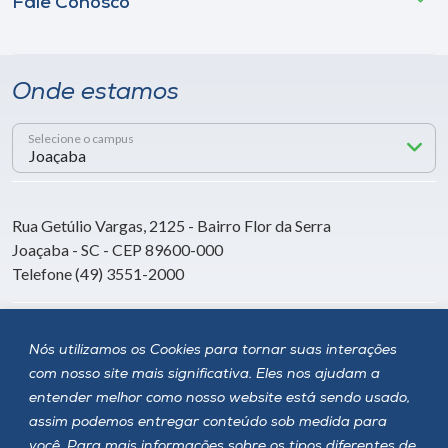
Fale Conosco
Onde estamos
Selecione o campus
Rua Getúlio Vargas, 2125 - Bairro Flor da Serra
Joaçaba - SC - CEP 89600-000
Telefone (49) 3551-2000
Siga a Unoesc
Nós utilizamos os Cookies para tornar suas interações
com nosso site mais significativa. Eles nos ajudam a
entender melhor como nosso website está sendo usado,
assim podemos entregar conteúdo sob medida para
você. Para mais informações sobre os tipos diferentes de