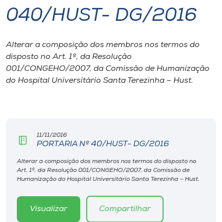
040/HUST- DG/2016
I.nova
Alterar a composição dos membros nos termos do
Diplomados
disposto no Art. 1º, da Resolução
001/CONGEHO/2007, da Comissão de Humanização
Cultura
do Hospital Universitário Santa Terezinha – Hust.
CPA
11/11/2016
Biblioteca
PORTARIA Nº 40/HUST- DG/2016
Alterar a composição dos membros nos termos do disposto no
Editora
Art. 1º, da Resolução 001/CONGEHO/2007, da Comissão de
Humanização do Hospital Universitário Santa Terezinha – Hust.
Rádio
Visualizar
Compartilhar