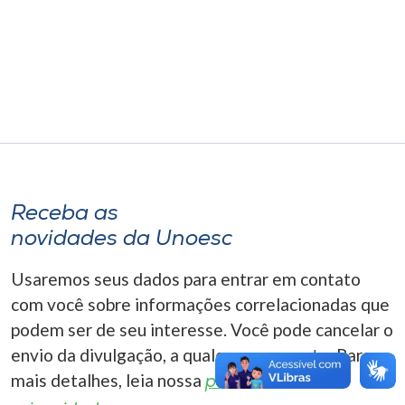
Museu
Unoesc
Store
Selecione
o idioma
Receba as
novidades da Unoesc
A+
Usaremos seus dados para entrar em contato
A-
com você sobre informações correlacionadas que
podem ser de seu interesse. Você pode cancelar o
envio da divulgação, a qualquer momento. Para
mais detalhes, leia nossa
política de