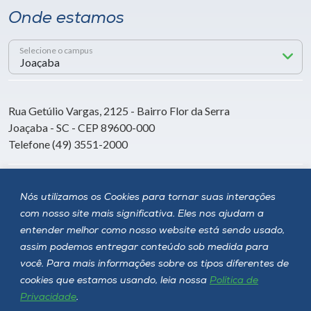
Onde estamos
Selecione o campus
Rua Getúlio Vargas, 2125 - Bairro Flor da Serra
Joaçaba - SC - CEP 89600-000
Telefone (49) 3551-2000
Siga a Unoesc
Nós utilizamos os Cookies para tornar suas interações
com nosso site mais significativa. Eles nos ajudam a
entender melhor como nosso website está sendo usado,
assim podemos entregar conteúdo sob medida para
você. Para mais informações sobre os tipos diferentes de
cookies que estamos usando, leia nossa
Política de
Privacidade
.