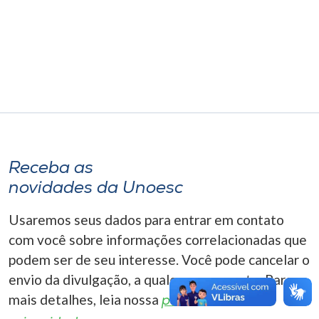
Museu
Unoesc
Store
Selecione
o idioma
Receba as
novidades da Unoesc
A+
Usaremos seus dados para entrar em contato
A-
com você sobre informações correlacionadas que
podem ser de seu interesse. Você pode cancelar o
envio da divulgação, a qualquer momento. Para
mais detalhes, leia nossa
política de