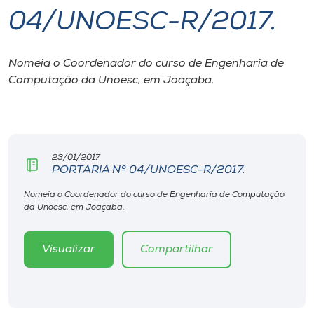
04/UNOESC-R/2017.
I.nova
Nomeia o Coordenador do curso de Engenharia de
Diplomados
Computação da Unoesc, em Joaçaba.
Cultura
CPA
23/01/2017
PORTARIA Nº 04/UNOESC-R/2017.
Biblioteca
Nomeia o Coordenador do curso de Engenharia de Computação
da Unoesc, em Joaçaba.
Editora
Visualizar
Compartilhar
Rádio