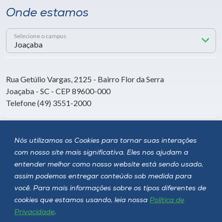
Onde estamos
Selecione o campus
Rua Getúlio Vargas, 2125 - Bairro Flor da Serra
Joaçaba - SC - CEP 89600-000
Telefone (49) 3551-2000
Siga a Unoesc
Nós utilizamos os Cookies para tornar suas interações
com nosso site mais significativa. Eles nos ajudam a
entender melhor como nosso website está sendo usado,
assim podemos entregar conteúdo sob medida para
você. Para mais informações sobre os tipos diferentes de
cookies que estamos usando, leia nossa
Política de
Privacidade
.