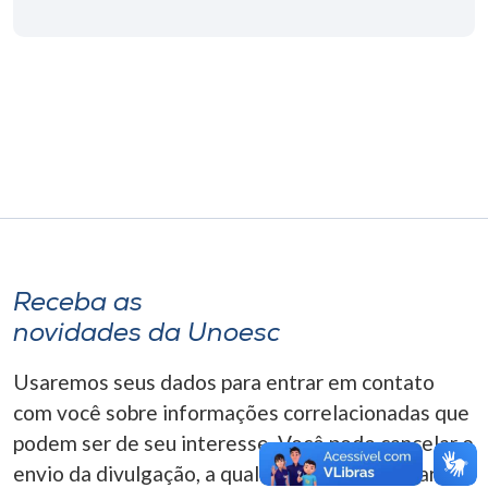
Museu
Unoesc
Store
Selecione
o idioma
Receba as
A+
novidades da Unoesc
A-
Usaremos seus dados para entrar em contato
com você sobre informações correlacionadas que
podem ser de seu interesse. Você pode cancelar o
envio da divulgação, a qualquer momento. Para