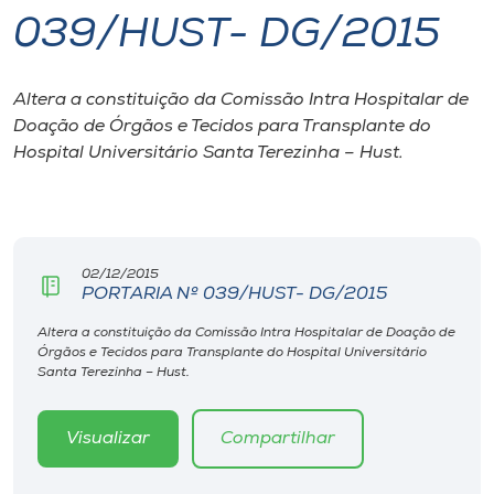
039/HUST- DG/2015
I.nova
Altera a constituição da Comissão Intra Hospitalar de
Diplomados
Doação de Órgãos e Tecidos para Transplante do
Hospital Universitário Santa Terezinha – Hust.
Cultura
CPA
02/12/2015
PORTARIA Nº 039/HUST- DG/2015
Biblioteca
Altera a constituição da Comissão Intra Hospitalar de Doação de
Órgãos e Tecidos para Transplante do Hospital Universitário
Editora
Santa Terezinha – Hust.
Rádio
Visualizar
Compartilhar