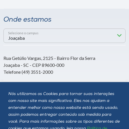
Onde estamos
Selecione o campus
Rua Getúlio Vargas, 2125 - Bairro Flor da Serra
Joaçaba - SC - CEP 89600-000
Telefone (49) 3551-2000
Siga a Unoesc
Nós utilizamos os Cookies para tornar suas interações
com nosso site mais significativa. Eles nos ajudam a
entender melhor como nosso website está sendo usado,
assim podemos entregar conteúdo sob medida para
você. Para mais informações sobre os tipos diferentes de
cookies que estamos usando, leia nossa
Política de