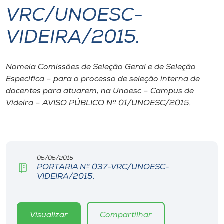
VRC/UNOESC-
I.nova
VIDEIRA/2015.
Diplomados
Nomeia Comissões de Seleção Geral e de Seleção
Específica – para o processo de seleção interna de
Cultura
docentes para atuarem, na Unoesc – Campus de
Videira – AVISO PÚBLICO Nº 01/UNOESC/2015.
CPA
Biblioteca
05/05/2015
PORTARIA Nº 037-VRC/UNOESC-
Editora
VIDEIRA/2015.
Rádio
Visualizar
Compartilhar