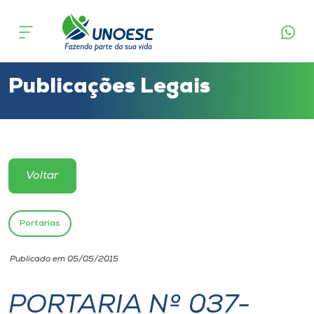
Cursos
Onde estamos
Publicações Legais
Pesquisa
Atendimento ao Estudante
Voltar
Portal de Ensino
Portarias
A
Publicado em 05/05/2015
Unoesc
PORTARIA Nº 037-
Internacionalização