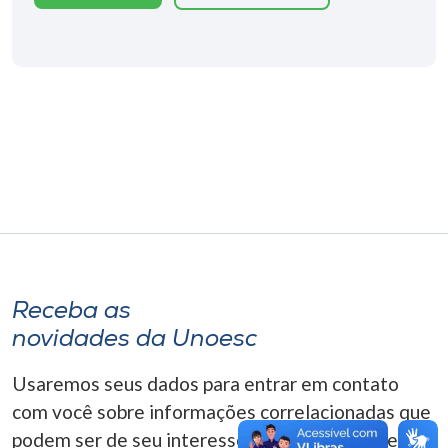
Museu
Unoesc
Store
Selecione
o idioma
A+
Receba as
A-
novidades da Unoesc
Usaremos seus dados para entrar em contato
com você sobre informações correlacionadas que
podem ser de seu interesse. Você pode cancelar o