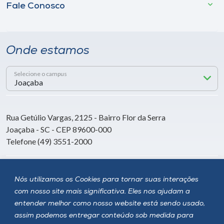
Fale Conosco
Onde estamos
Selecione o campus
Rua Getúlio Vargas, 2125 - Bairro Flor da Serra
Joaçaba - SC - CEP 89600-000
Telefone (49) 3551-2000
Siga a Unoesc
Nós utilizamos os Cookies para tornar suas interações
com nosso site mais significativa. Eles nos ajudam a
entender melhor como nosso website está sendo usado,
assim podemos entregar conteúdo sob medida para