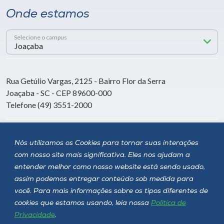
Onde estamos
Selecione o campus
Rua Getúlio Vargas, 2125 - Bairro Flor da Serra
Joaçaba - SC - CEP 89600-000
Telefone (49) 3551-2000
Siga a Unoesc
Nós utilizamos os Cookies para tornar suas interações
com nosso site mais significativa. Eles nos ajudam a
entender melhor como nosso website está sendo usado,
assim podemos entregar conteúdo sob medida para
você. Para mais informações sobre os tipos diferentes de
cookies que estamos usando, leia nossa
Política de
Privacidade
.