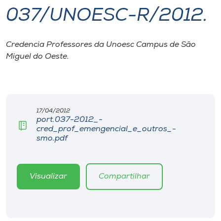
037/UNOESC-R/2012.
I.nova
Credencia Professores da Unoesc Campus de São
Diplomados
Miguel do Oeste.
Cultura
CPA
17/04/2012
port.037-2012_-
cred_prof_emengencial_e_outros_-
Biblioteca
smo.pdf
Editora
Visualizar
Compartilhar
Rádio