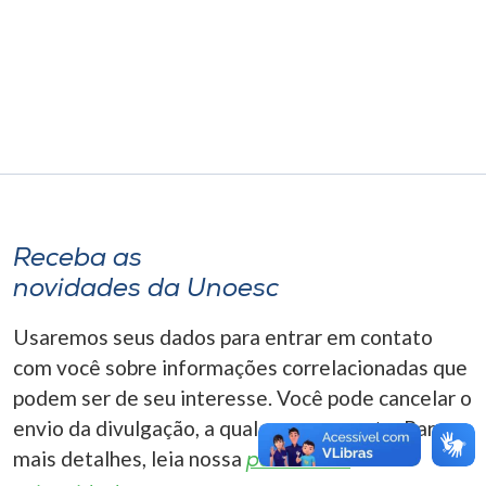
Museu
Unoesc
Store
Selecione
o idioma
Receba as
novidades da Unoesc
A+
Usaremos seus dados para entrar em contato
A-
com você sobre informações correlacionadas que
podem ser de seu interesse. Você pode cancelar o
envio da divulgação, a qualquer momento. Para
mais detalhes, leia nossa
política de