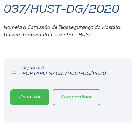
037/HUST-DG/2020
I.nova
Nomeia a Comissão de Biossegurança do Hospital
Diplomados
Universitário Santa Terezinha – HUST.
Cultura
CPA
05/11/2020
PORTARIA Nº 037/HUST-DG/2020
Biblioteca
Visualizar
Compartilhar
Editora
Rádio