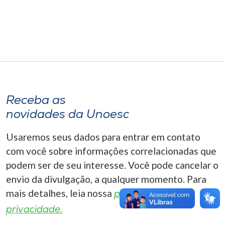
Museu
Unoesc
Store
Selecione
Receba as
o idioma
novidades da Unoesc
Usaremos seus dados para entrar em contato
A+
com você sobre informações correlacionadas que
A-
podem ser de seu interesse. Você pode cancelar o
envio da divulgação, a qualquer momento. Para
mais detalhes, leia nossa
política de
privacidade.