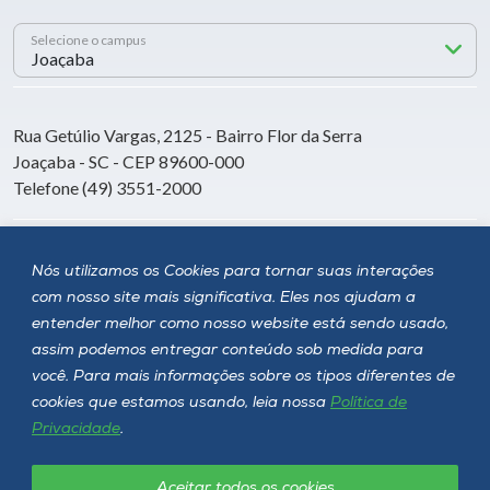
Selecione o campus
Rua Getúlio Vargas, 2125 - Bairro Flor da Serra
Joaçaba - SC - CEP 89600-000
Telefone (49) 3551-2000
Siga a Unoesc
Nós utilizamos os Cookies para tornar suas interações
com nosso site mais significativa. Eles nos ajudam a
entender melhor como nosso website está sendo usado,
assim podemos entregar conteúdo sob medida para
você. Para mais informações sobre os tipos diferentes de
cookies que estamos usando, leia nossa
Política de
Privacidade
.
Aceitar todos os cookies