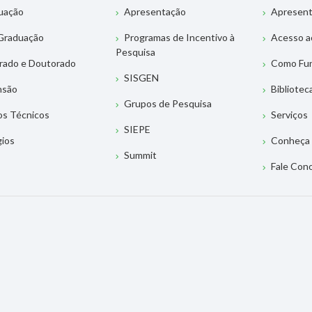
uação
Apresentação
Apresen
Graduação
Programas de Incentivo à
Acesso a
Pesquisa
rado e Doutorado
Como Fu
SISGEN
nsão
Bibliotec
Grupos de Pesquisa
os Técnicos
Serviços
SIEPE
gios
Conheça 
Summit
Fale Con