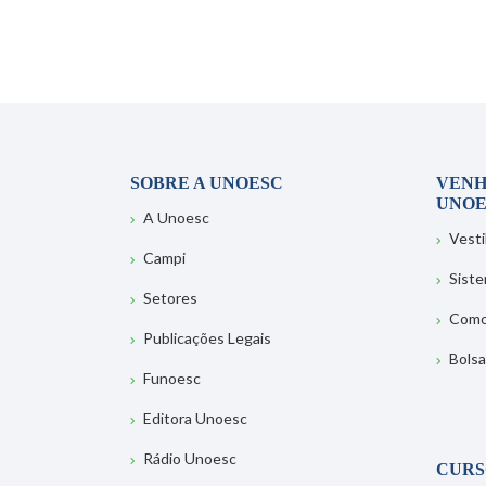
SOBRE A UNOESC
VENH
UNOE
A Unoesc
Vesti
Campi
Sist
Setores
Como
Publicações Legais
Bolsa
Funoesc
Editora Unoesc
Rádio Unoesc
CURS