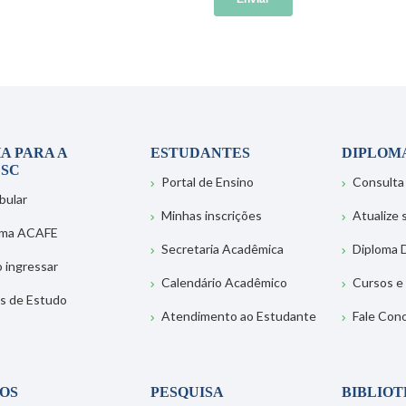
A PARA A
ESTUDANTES
DIPLOM
SC
Portal de Ensino
Consulta
bular
Minhas inscrições
Atualize
ema ACAFE
Secretaria Acadêmica
Diploma D
 ingressar
Calendário Acadêmico
Cursos e
s de Estudo
Atendimento ao Estudante
Fale Con
OS
PESQUISA
BIBLIO