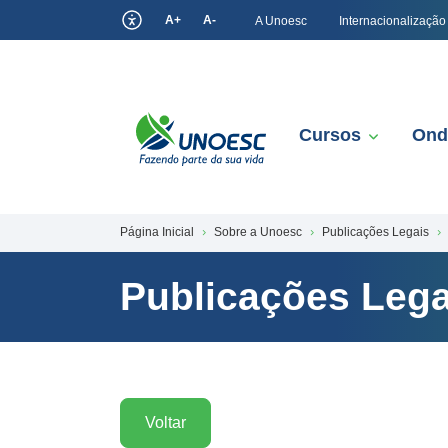
A+
A-
A Unoesc
Internacionalização
Cursos
Ond
Página Inicial
Sobre a Unoesc
Publicações Legais
Publicações Lega
Voltar