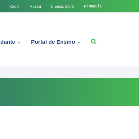
Português
Rádio
Museu
Unoesc Store
udante
Portal de Ensino