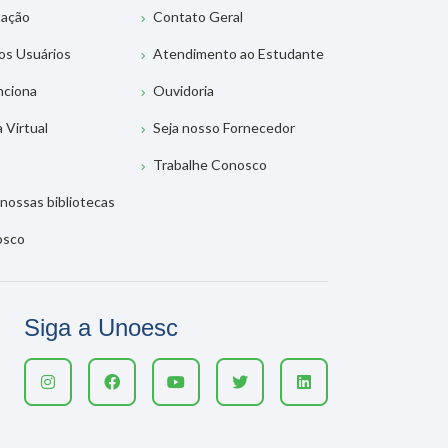
tação
Contato Geral
os Usuários
Atendimento ao Estudante
nciona
Ouvidoria
a Virtual
Seja nosso Fornecedor
Trabalhe Conosco
nossas bibliotecas
osco
Siga a Unoesc