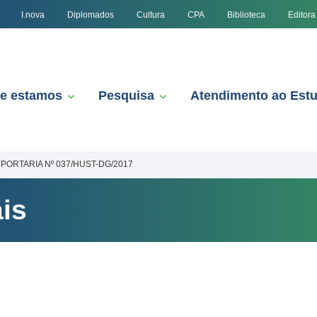
I.nova
Diplomados
Cultura
CPA
Biblioteca
Editora
e estamos
Pesquisa
Atendimento ao Est
PORTARIA Nº 037/HUST-DG/2017
is