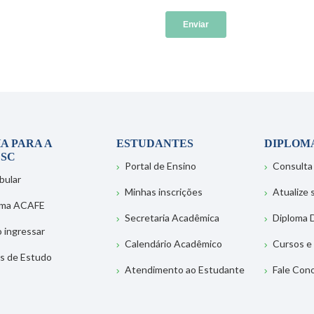
A PARA A
ESTUDANTES
DIPLOM
SC
Portal de Ensino
Consulta
bular
Minhas inscrições
Atualize
ema ACAFE
Secretaria Acadêmica
Diploma D
 ingressar
Calendário Acadêmico
Cursos e
s de Estudo
Atendimento ao Estudante
Fale Con