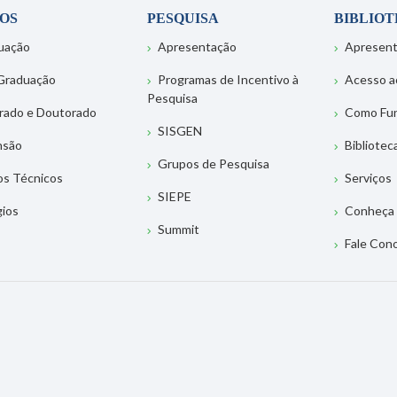
OS
PESQUISA
BIBLIO
uação
Apresentação
Apresen
Graduação
Programas de Incentivo à
Acesso a
Pesquisa
rado e Doutorado
Como Fu
SISGEN
nsão
Bibliotec
Grupos de Pesquisa
os Técnicos
Serviços
SIEPE
gios
Conheça 
Summit
Fale Con