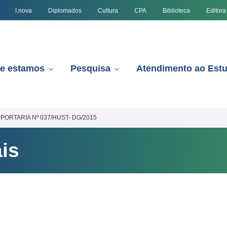
I.nova
Diplomados
Cultura
CPA
Biblioteca
Editora
e estamos
Pesquisa
Atendimento ao Est
PORTARIA Nº 037/HUST- DG/2015
is