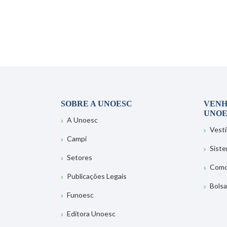
SOBRE A UNOESC
VENH
UNOE
A Unoesc
Vesti
Campi
Sist
Setores
Como
Publicações Legais
Bolsa
Funoesc
Editora Unoesc