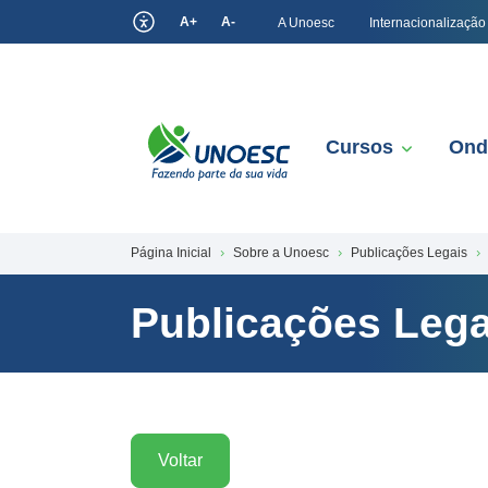
A+
A-
A Unoesc
Internacionalização
Cursos
Ond
Página Inicial
Sobre a Unoesc
Publicações Legais
Publicações Lega
Voltar