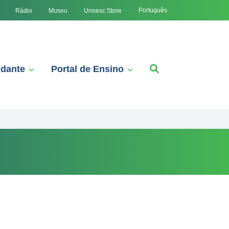
Português
Rádio
Museu
Unoesc Store
udante
Portal de Ensino