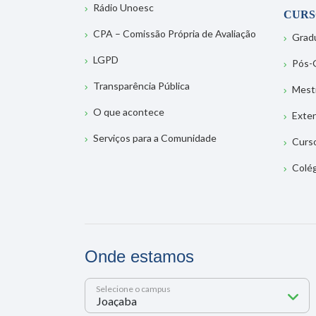
Rádio Unoesc
CURS
CPA – Comissão Própria de Avaliação
Grad
LGPD
Pós-
Transparência Pública
Mest
O que acontece
Exte
Serviços para a Comunidade
Curs
Colé
Onde estamos
Selecione o campus