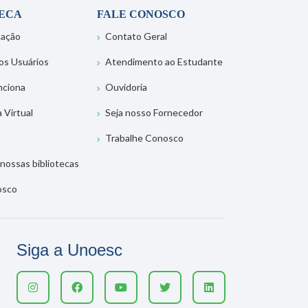
TECA
FALE CONOSCO
tação
Contato Geral
os Usuários
Atendimento ao Estudante
nciona
Ouvidoria
a Virtual
Seja nosso Fornecedor
Trabalhe Conosco
nossas bibliotecas
osco
Siga a Unoesc