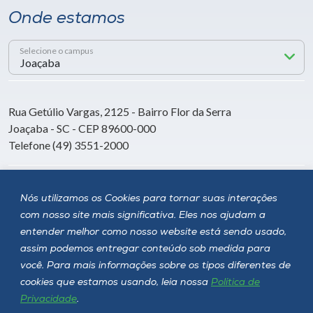
Onde estamos
Selecione o campus
Rua Getúlio Vargas, 2125 - Bairro Flor da Serra
Joaçaba - SC - CEP 89600-000
Telefone (49) 3551-2000
Siga a Unoesc
Nós utilizamos os Cookies para tornar suas interações
com nosso site mais significativa. Eles nos ajudam a
entender melhor como nosso website está sendo usado,
assim podemos entregar conteúdo sob medida para
você. Para mais informações sobre os tipos diferentes de
cookies que estamos usando, leia nossa
Política de
Privacidade
.