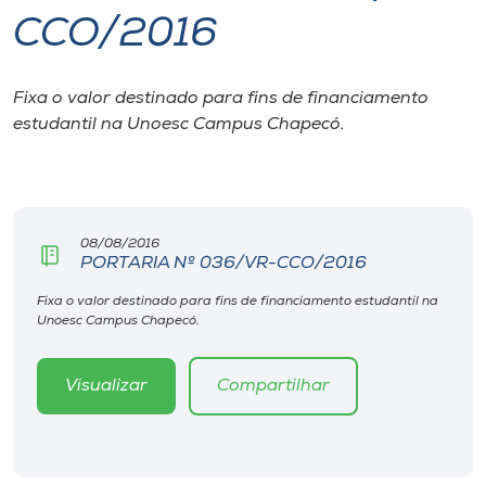
CCO/2016
I.nova
Fixa o valor destinado para fins de financiamento
Diplomados
estudantil na Unoesc Campus Chapecó.
Cultura
CPA
08/08/2016
PORTARIA Nº 036/VR-CCO/2016
Biblioteca
Fixa o valor destinado para fins de financiamento estudantil na
Unoesc Campus Chapecó.
Editora
Visualizar
Compartilhar
Rádio