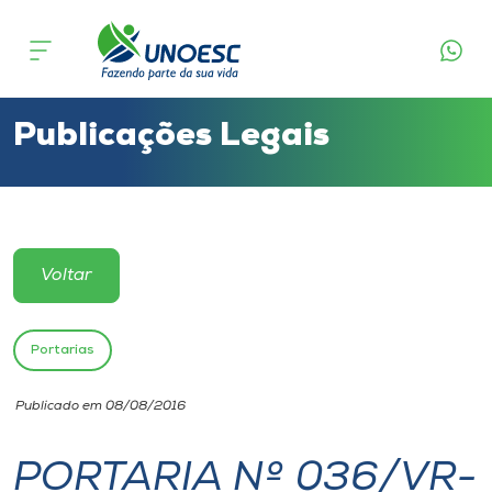
Cursos
Onde estamos
Publicações Legais
Pesquisa
Atendimento ao Estudante
Voltar
Portal de Ensino
Portarias
A
Publicado em 08/08/2016
Unoesc
PORTARIA Nº 036/VR-
Internacionalização