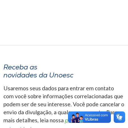
Museu
Unoesc
Store
Selecione
o idioma
Receba as
novidades da Unoesc
A+
Usaremos seus dados para entrar em contato
A-
com você sobre informações correlacionadas que
podem ser de seu interesse. Você pode cancelar o
envio da divulgação, a qualquer momento. Para
mais detalhes, leia nossa
política de