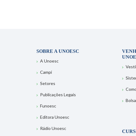
SOBRE A UNOESC
VENH
UNOE
A Unoesc
Vesti
Campi
Sist
Setores
Como
Publicações Legais
Bolsa
Funoesc
Editora Unoesc
Rádio Unoesc
CURS