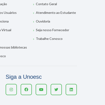
tação
Contato Geral
os Usuários
Atendimento ao Estudante
nciona
Ouvidoria
a Virtual
Seja nosso Fornecedor
Trabalhe Conosco
nossas bibliotecas
osco
Siga a Unoesc