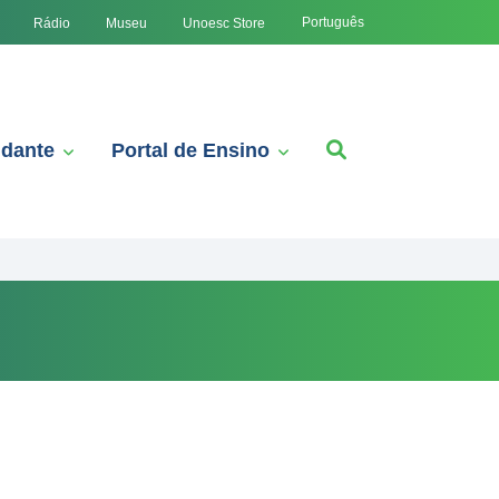
Português
Rádio
Museu
Unoesc Store
udante
Portal de Ensino