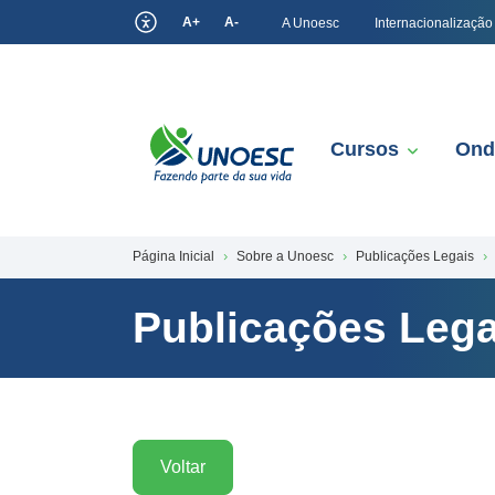
A+
A-
A Unoesc
Internacionalização
Cursos
Ond
Página Inicial
Sobre a Unoesc
Publicações Legais
Publicações Lega
Voltar