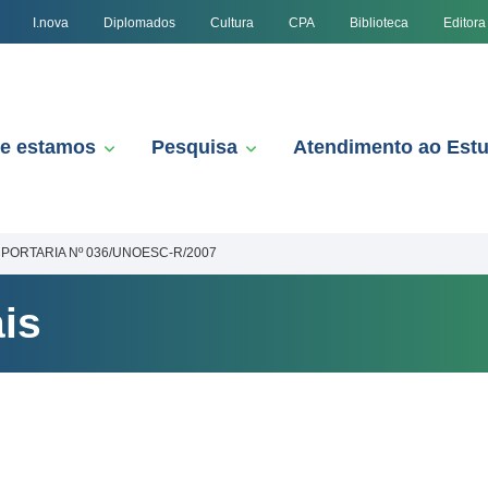
I.nova
Diplomados
Cultura
CPA
Biblioteca
Editora
e estamos
Pesquisa
Atendimento ao Est
PORTARIA Nº 036/UNOESC-R/2007
is