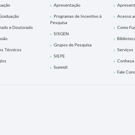
uação
Apresentação
Apresen
Graduação
Programas de Incentivo à
Acesso a
Pesquisa
rado e Doutorado
Como Fu
SISGEN
nsão
Bibliotec
Grupos de Pesquisa
os Técnicos
Serviços
SIEPE
gios
Conheça 
Summit
Fale Con