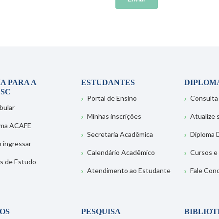
A PARA A
ESTUDANTES
DIPLOM
SC
Portal de Ensino
Consulta
bular
Minhas inscrições
Atualize
ema ACAFE
Secretaria Acadêmica
Diploma D
 ingressar
Calendário Acadêmico
Cursos e
s de Estudo
Atendimento ao Estudante
Fale Con
OS
PESQUISA
BIBLIO