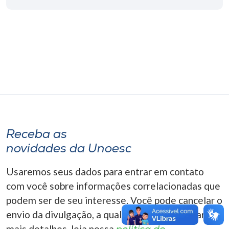
Museu
Unoesc
Store
Selecione
o idioma
Receba as
novidades da Unoesc
A+
A-
Usaremos seus dados para entrar em contato
com você sobre informações correlacionadas que
podem ser de seu interesse. Você pode cancelar o
envio da divulgação, a qualquer momento. Para
mais detalhes, leia nossa