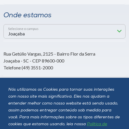
Onde estamos
Selecione o campus
Rua Getúlio Vargas, 2125 - Bairro Flor da Serra
Joaçaba - SC - CEP 89600-000
Telefone (49) 3551-2000
Siga a Unoesc
Nós utilizamos os Cookies para tornar suas interações
com nosso site mais significativa. Eles nos ajudam a
entender melhor como nosso website está sendo usado,
assim podemos entregar conteúdo sob medida para
você. Para mais informações sobre os tipos diferentes de
cookies que estamos usando, leia nossa
Política de