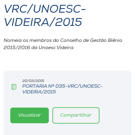
VRC/UNOESC-
I.nova
VIDEIRA/2015
Diplomados
Nomeia os membros do Conselho de Gestão Biênio
2015/2016 da Unoesc Videira.
Cultura
CPA
20/03/2015
Biblioteca
PORTARIA Nº 035-VRC/UNOESC-
VIDEIRA/2015
Editora
Visualizar
Compartilhar
Rádio