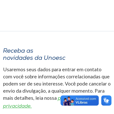
Museu
Unoesc
Store
Selecione
Receba as
o idioma
novidades da Unoesc
Usaremos seus dados para entrar em contato
A+
com você sobre informações correlacionadas que
A-
podem ser de seu interesse. Você pode cancelar o
envio da divulgação, a qualquer momento. Para
mais detalhes, leia nossa
política de
privacidade.