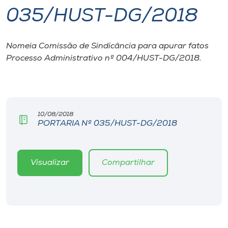
035/HUST-DG/2018
I.nova
Nomeia Comissão de Sindicância para apurar fatos
Diplomados
Processo Administrativo nº 004/HUST-DG/2018.
Cultura
CPA
10/08/2018
PORTARIA Nº 035/HUST-DG/2018
Biblioteca
Visualizar
Compartilhar
Editora
Rádio