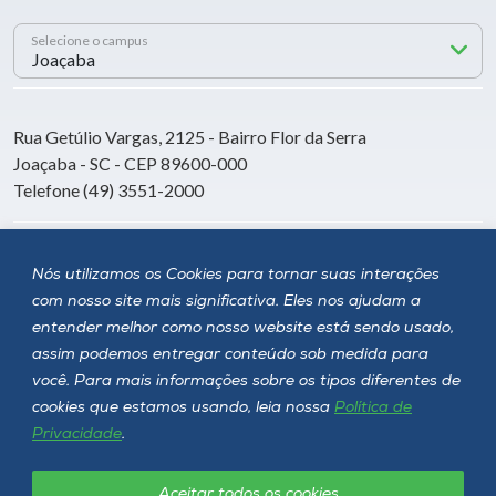
Selecione o campus
Rua Getúlio Vargas, 2125 - Bairro Flor da Serra
Joaçaba - SC - CEP 89600-000
Telefone (49) 3551-2000
Siga a Unoesc
Nós utilizamos os Cookies para tornar suas interações
com nosso site mais significativa. Eles nos ajudam a
entender melhor como nosso website está sendo usado,
assim podemos entregar conteúdo sob medida para
você. Para mais informações sobre os tipos diferentes de
cookies que estamos usando, leia nossa
Política de
Privacidade
.
Aceitar todos os cookies