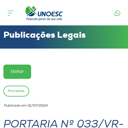
Cursos
Onde estamos
Publicações Legais
Pesquisa
Atendimento ao Estudante
Voltar
Portal de Ensino
Portarias
A
Publicado em 01/07/2024
Unoesc
PORTARIA Nº 033/VR-
Internacionalização