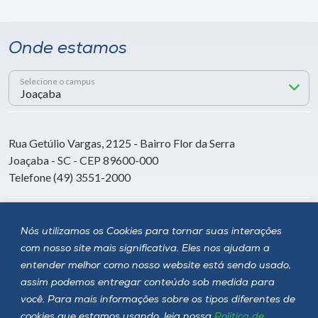
Onde estamos
Selecione o campus
Rua Getúlio Vargas, 2125 - Bairro Flor da Serra
Joaçaba - SC - CEP 89600-000
Telefone (49) 3551-2000
Siga a Unoesc
Nós utilizamos os Cookies para tornar suas interações
com nosso site mais significativa. Eles nos ajudam a
entender melhor como nosso website está sendo usado,
assim podemos entregar conteúdo sob medida para
você. Para mais informações sobre os tipos diferentes de
cookies que estamos usando, leia nossa
Política de