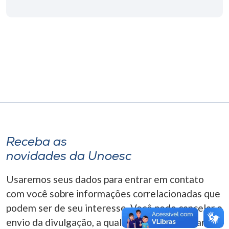
Museu
Unoesc
Store
Selecione
o idioma
Receba as
A+
novidades da Unoesc
A-
Usaremos seus dados para entrar em contato
com você sobre informações correlacionadas que
podem ser de seu interesse. Você pode cancelar o
envio da divulgação, a qualquer momento. Para