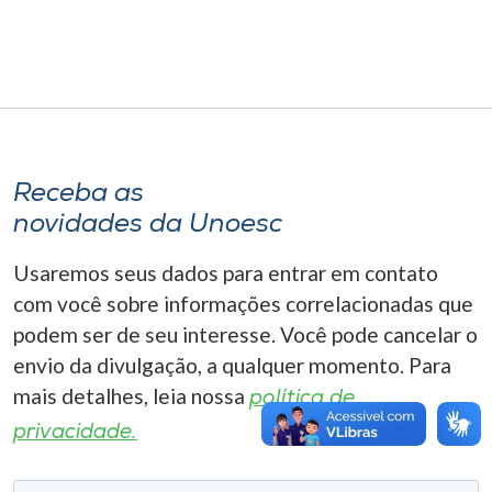
Museu
Unoesc
Store
Receba as
Selecione
novidades da Unoesc
o idioma
Usaremos seus dados para entrar em contato
com você sobre informações correlacionadas que
A+
podem ser de seu interesse. Você pode cancelar o
A-
envio da divulgação, a qualquer momento. Para
mais detalhes, leia nossa
política de
privacidade.