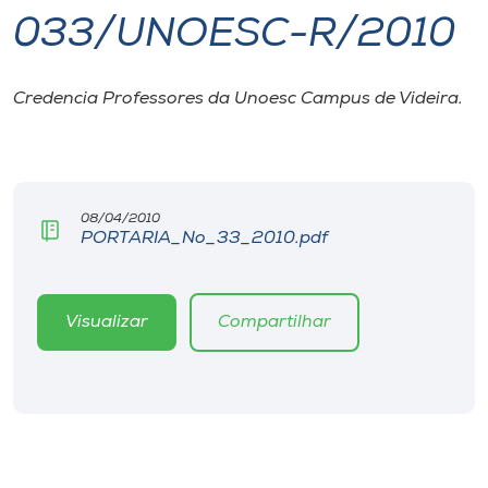
033/UNOESC-R/2010
I.nova
Credencia Professores da Unoesc Campus de Videira.
Diplomados
Cultura
08/04/2010
PORTARIA_No_33_2010.pdf
CPA
Biblioteca
Visualizar
Compartilhar
Editora
Rádio