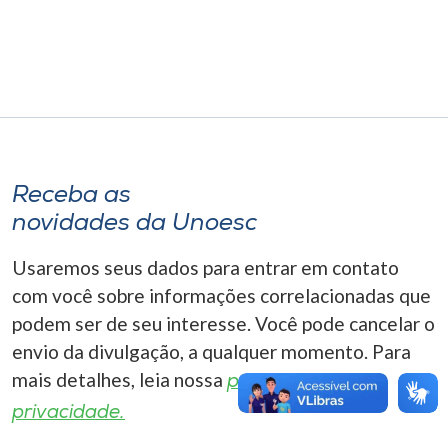
Museu
Unoesc
Store
Selecione
Receba as
o idioma
novidades da Unoesc
Usaremos seus dados para entrar em contato
com você sobre informações correlacionadas que
A+
A-
podem ser de seu interesse. Você pode cancelar o
envio da divulgação, a qualquer momento. Para
mais detalhes, leia nossa
política de
privacidade.