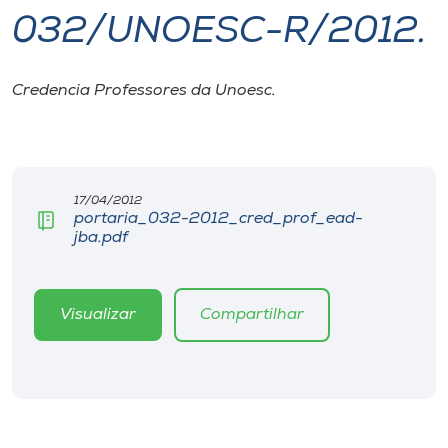
032/UNOESC-R/2012.
I.nova
Credencia Professores da Unoesc.
Diplomados
Cultura
17/04/2012
portaria_032-2012_cred_prof_ead-
CPA
jba.pdf
Biblioteca
Visualizar
Compartilhar
Editora
Rádio