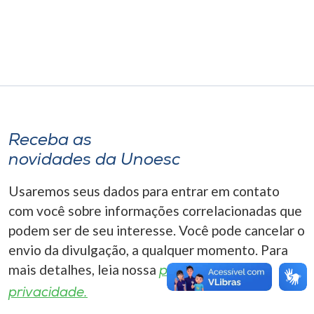
Museu
Unoesc
Store
Selecione
Receba as
o idioma
novidades da Unoesc
Usaremos seus dados para entrar em contato
A+
com você sobre informações correlacionadas que
A-
podem ser de seu interesse. Você pode cancelar o
envio da divulgação, a qualquer momento. Para
mais detalhes, leia nossa
política de
privacidade.