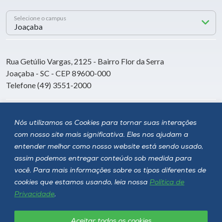
Selecione o campus
Rua Getúlio Vargas, 2125 - Bairro Flor da Serra
Joaçaba - SC - CEP 89600-000
Telefone (49) 3551-2000
Siga a Unoesc
Nós utilizamos os Cookies para tornar suas interações
com nosso site mais significativa. Eles nos ajudam a
entender melhor como nosso website está sendo usado,
assim podemos entregar conteúdo sob medida para
você. Para mais informações sobre os tipos diferentes de
cookies que estamos usando, leia nossa
Política de
Privacidade
.
Aceitar todos os cookies