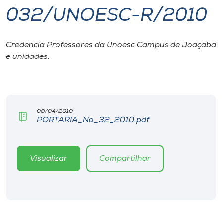
032/UNOESC-R/2010
I.nova
Credencia Professores da Unoesc Campus de Joaçaba
Diplomados
e unidades.
Cultura
CPA
08/04/2010
PORTARIA_No_32_2010.pdf
Biblioteca
Visualizar
Compartilhar
Editora
Rádio