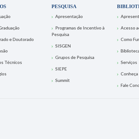
OS
PESQUISA
BIBLIO
uação
Apresentação
Apresen
Graduação
Programas de Incentivo à
Acesso a
Pesquisa
rado e Doutorado
Como Fu
SISGEN
nsão
Bibliotec
Grupos de Pesquisa
os Técnicos
Serviços
SIEPE
gios
Conheça 
Summit
Fale Con