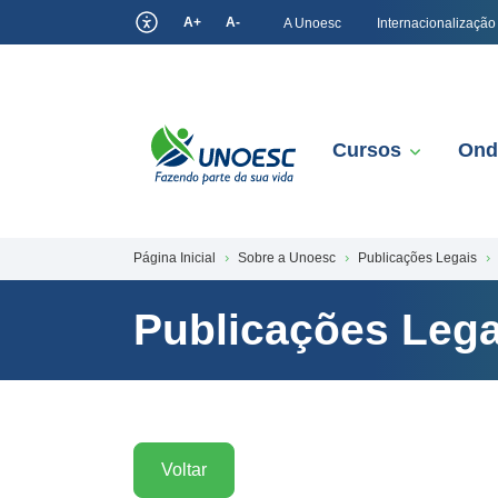
A+
A-
A Unoesc
Internacionalização
Cursos
Ond
Página Inicial
Sobre a Unoesc
Publicações Legais
Publicações Lega
Voltar