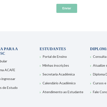
A PARA A
ESTUDANTES
DIPLOM
SC
Portal de Ensino
Consulta
bular
Minhas inscrições
Atualize
ema ACAFE
Secretaria Acadêmica
Diploma D
 ingressar
Calendário Acadêmico
Cursos e
s de Estudo
Atendimento ao Estudante
Fale Con