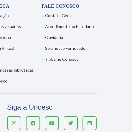
TECA
FALE CONOSCO
tação
Contato Geral
os Usuários
Atendimento ao Estudante
nciona
Ouvidoria
a Virtual
Seja nosso Fornecedor
Trabalhe Conosco
nossas bibliotecas
osco
Siga a Unoesc