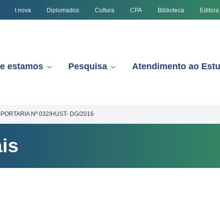
I.nova
Diplomados
Cultura
CPA
Biblioteca
Editora
e estamos
Pesquisa
Atendimento ao Est
PORTARIA Nº 032/HUST- DG/2016
is