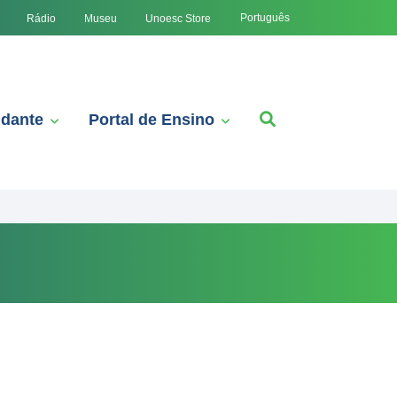
Português
Rádio
Museu
Unoesc Store
udante
Portal de Ensino