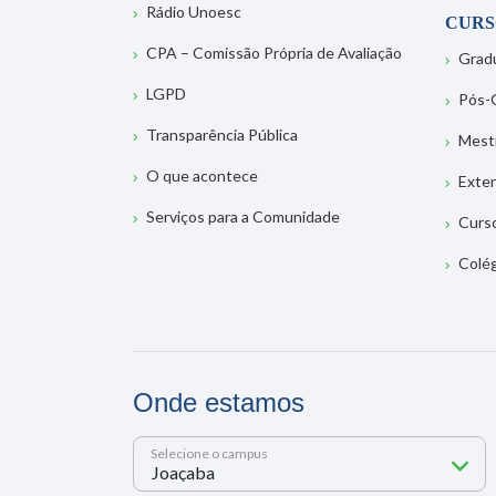
Rádio Unoesc
CURS
CPA – Comissão Própria de Avaliação
Grad
LGPD
Pós-
Transparência Pública
Mest
O que acontece
Exte
Serviços para a Comunidade
Curs
Colé
Onde estamos
Selecione o campus