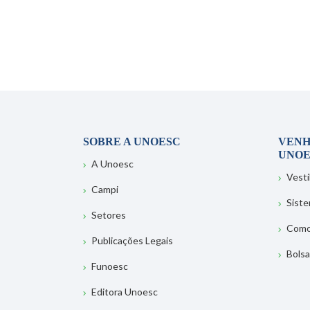
SOBRE A UNOESC
VENH
UNOE
A Unoesc
Vesti
Campi
Sist
Setores
Como
Publicações Legais
Bolsa
Funoesc
Editora Unoesc