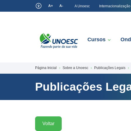
A+
A-
A Unoesc
Internacionalização
Cursos
Ond
Página Inicial
Sobre a Unoesc
Publicações Legais
Publicações Lega
Voltar