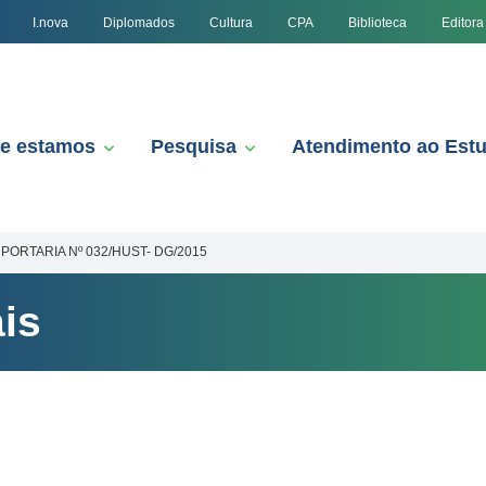
I.nova
Diplomados
Cultura
CPA
Biblioteca
Editora
e estamos
Pesquisa
Atendimento ao Est
PORTARIA Nº 032/HUST- DG/2015
is