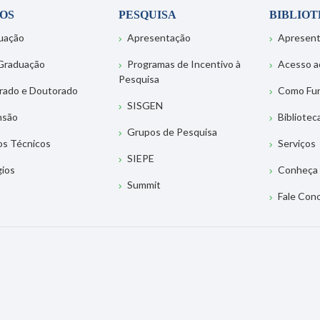
OS
PESQUISA
BIBLIO
uação
Apresentação
Apresen
Graduação
Programas de Incentivo à
Acesso a
Pesquisa
rado e Doutorado
Como Fu
SISGEN
nsão
Bibliotec
Grupos de Pesquisa
os Técnicos
Serviços
SIEPE
gios
Conheça 
Summit
Fale Con