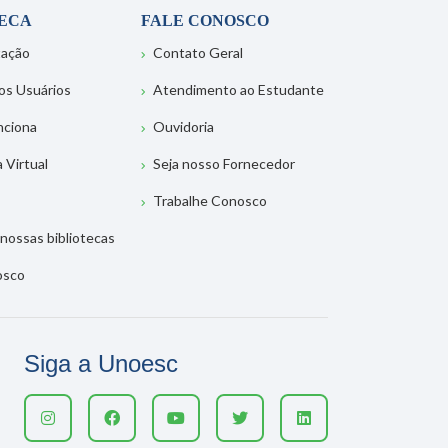
TECA
FALE CONOSCO
tação
Contato Geral
os Usuários
Atendimento ao Estudante
nciona
Ouvidoria
a Virtual
Seja nosso Fornecedor
Trabalhe Conosco
nossas bibliotecas
osco
Siga a Unoesc