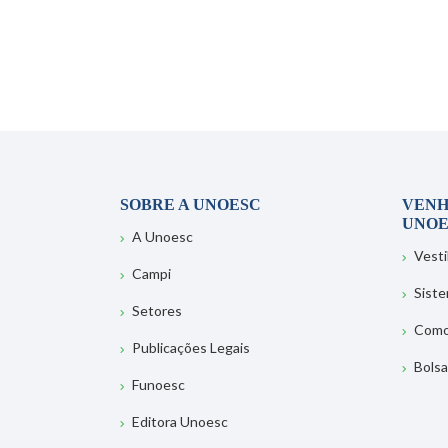
SOBRE A UNOESC
VENH
UNOE
A Unoesc
Vesti
Campi
Sist
Setores
Como
Publicações Legais
Bolsa
Funoesc
Editora Unoesc