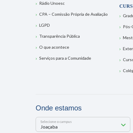
Rádio Unoesc
CURS
CPA – Comissão Própria de Avaliação
Grad
LGPD
Pós-
Transparência Pública
Mest
O que acontece
Exte
Serviços para a Comunidade
Curs
Colé
Onde estamos
Selecione o campus