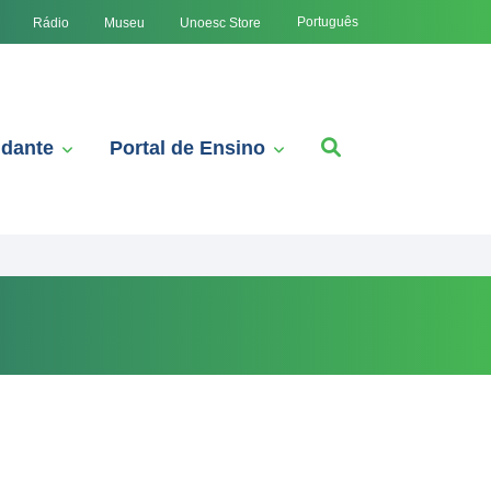
Português
Rádio
Museu
Unoesc Store
udante
Portal de Ensino