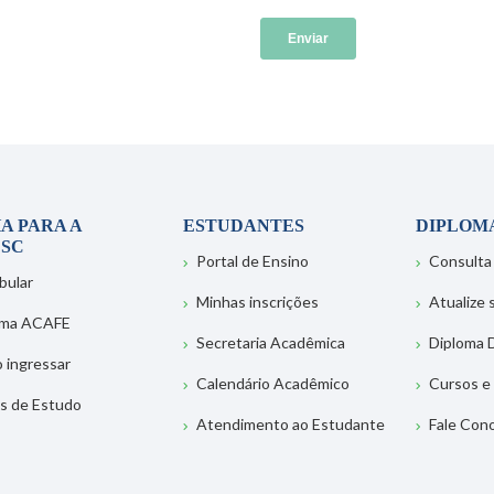
A PARA A
ESTUDANTES
DIPLOM
SC
Portal de Ensino
Consulta
bular
Minhas inscrições
Atualize
ema ACAFE
Secretaria Acadêmica
Diploma D
 ingressar
Calendário Acadêmico
Cursos e
s de Estudo
Atendimento ao Estudante
Fale Con