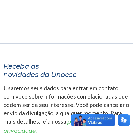
Museu
Unoesc
Store
Selecione
o idioma
Receba as
novidades da Unoesc
Usaremos seus dados para entrar em contato
A+
A-
com você sobre informações correlacionadas que
podem ser de seu interesse. Você pode cancelar o
envio da divulgação, a qualquer momento. Para
mais detalhes, leia nossa
política de
privacidade.