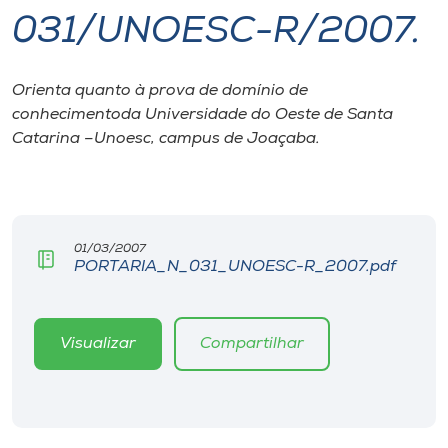
031/UNOESC-R/2007.
I.nova
Orienta quanto à prova de domínio de
Diplomados
conhecimentoda Universidade do Oeste de Santa
Catarina –Unoesc, campus de Joaçaba.
Cultura
CPA
01/03/2007
PORTARIA_N_031_UNOESC-R_2007.pdf
Biblioteca
Editora
Visualizar
Compartilhar
Rádio