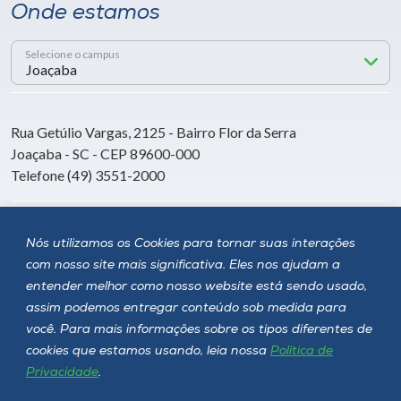
Onde estamos
Selecione o campus
Rua Getúlio Vargas, 2125 - Bairro Flor da Serra
Joaçaba - SC - CEP 89600-000
Telefone (49) 3551-2000
Siga a Unoesc
Nós utilizamos os Cookies para tornar suas interações
com nosso site mais significativa. Eles nos ajudam a
entender melhor como nosso website está sendo usado,
assim podemos entregar conteúdo sob medida para
você. Para mais informações sobre os tipos diferentes de
cookies que estamos usando, leia nossa
Política de
Privacidade
.