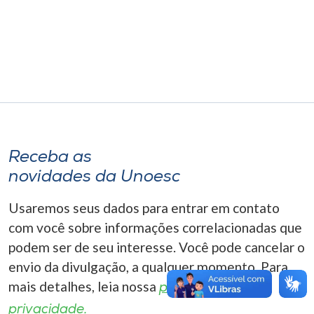
Museu
Unoesc
Store
Selecione
o idioma
Receba as
novidades da Unoesc
Usaremos seus dados para entrar em contato
A+
A-
com você sobre informações correlacionadas que
podem ser de seu interesse. Você pode cancelar o
envio da divulgação, a qualquer momento. Para
mais detalhes, leia nossa
política de
privacidade.