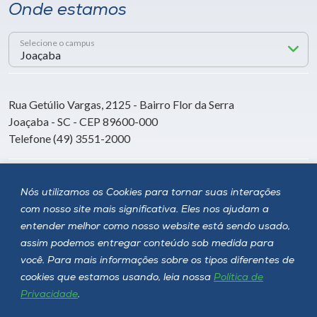
Onde estamos
Selecione o campus
Rua Getúlio Vargas, 2125 - Bairro Flor da Serra
Joaçaba - SC - CEP 89600-000
Telefone (49) 3551-2000
Siga a Unoesc
Nós utilizamos os Cookies para tornar suas interações
com nosso site mais significativa. Eles nos ajudam a
entender melhor como nosso website está sendo usado,
assim podemos entregar conteúdo sob medida para
você. Para mais informações sobre os tipos diferentes de
cookies que estamos usando, leia nossa
Política de
Privacidade
.