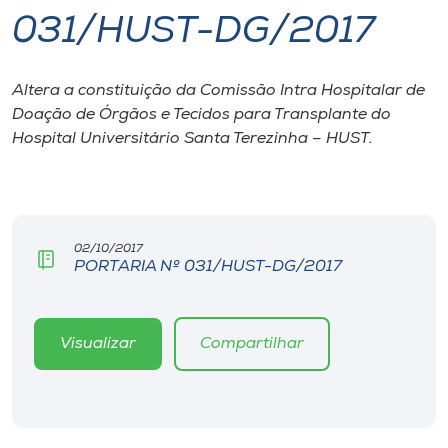
031/HUST-DG/2017
I.nova
Altera a constituição da Comissão Intra Hospitalar de
Diplomados
Doação de Órgãos e Tecidos para Transplante do
Hospital Universitário Santa Terezinha – HUST.
Cultura
CPA
02/10/2017
PORTARIA Nº 031/HUST-DG/2017
Biblioteca
Editora
Visualizar
Compartilhar
Rádio