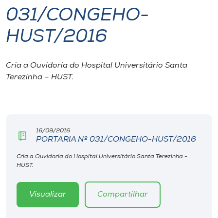
031/CONGEHO-
I.nova
HUST/2016
Diplomados
Cria a Ouvidoria do Hospital Universitário Santa
Terezinha – HUST.
Cultura
CPA
16/09/2016
Biblioteca
PORTARIA Nº 031/CONGEHO-HUST/2016
Cria a Ouvidoria do Hospital Universitário Santa Terezinha -
Editora
HUST.
Rádio
Visualizar
Compartilhar