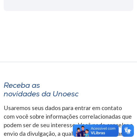
Museu
Unoesc
Store
Selecione
o idioma
Receba as
A+
novidades da Unoesc
A-
Usaremos seus dados para entrar em contato
com você sobre informações correlacionadas que
podem ser de seu interesse. Você pode cancelar o
envio da divulgação, a qualquer momento. Para