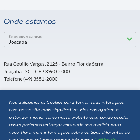
Onde estamos
Selecione o campus
Rua Getúlio Vargas, 2125 - Bairro Flor da Serra
Joaçaba - SC - CEP 89600-000
Telefone (49) 3551-2000
Siga a Unoesc
Nós utilizamos os Cookies para tornar suas interações
com nosso site mais significativa. Eles nos ajudam a
entender melhor como nosso website está sendo usado,
assim podemos entregar conteúdo sob medida para
você. Para mais informações sobre os tipos diferentes de